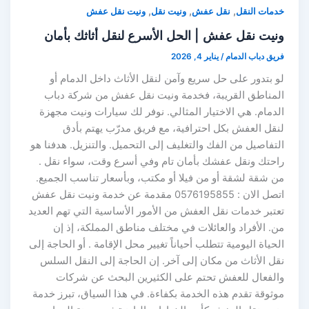
,
,
,
خدمات النقل
نقل عفش
ونيت نقل
ونيت نقل عفش
ونيت نقل عفش | الحل الأسرع لنقل أثاثك بأمان
فريق دباب الدمام
/
يناير 4, 2026
لو بتدور على حل سريع وآمن لنقل الأثاث داخل الدمام أو
المناطق القريبة، فخدمة ونيت نقل عفش من شركة دباب
الدمام. هي الاختيار المثالي. نوفر لك سيارات ونيت مجهزة
لنقل العفش بكل احترافية، مع فريق مدرّب يهتم بأدق
التفاصيل من الفك والتغليف إلى التحميل. والتنزيل. هدفنا هو
راحتك ونقل عفشك بأمان تام وفي أسرع وقت، سواء نقل .
من شقة لشقة أو من فيلا أو مكتب، وبأسعار تناسب الجميع.
اتصل الان : 0576195855 مقدمة عن خدمة ونيت نقل عفش
تعتبر خدمات نقل العفش من الأمور الأساسية التي تهم العديد
من. الأفراد والعائلات في مختلف مناطق المملكة، إذ إن
الحياة اليومية تتطلب أحياناً تغيير محل الإقامة . أو الحاجة إلى
نقل الأثاث من مكان إلى آخر. إن الحاجة إلى النقل السلس
والفعال للعفش تحتم على الكثيرين البحث عن شركات
موثوقة تقدم هذه الخدمة بكفاءة. في هذا السياق، تبرز خدمة