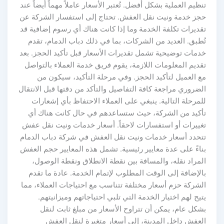
تنظيم العملية بشكل أفضل. تُعتبر الأسعار عاملاً مهماً أيضاً عند
حجز خدمة ونيت نقل العفش. تحتاج إلى استفسار الشركة عن
تقديرات تكلفة الخدمة وما إذا كانت هناك أي رسوم إضافية قد
تُطبق. العديد من الشركات، بما في ذلك دباب الدمام، تقدم
خدمات توضيحية تشمل تقديرات الأسعار قبل تأكيد الحجز. بعد
تقديم المعلومات اللازمة، يقوم فريق خدمة العملاء بالتواصل
مع العميل لتأكيد الحجز. وفي مرحلة التأكيد، سيكون من
الضروري مراجعة كافة التفاصيل والتأكد من دقتها قبل الانتقال
للمرحلة التالية. ينبغي على العملاء الاحتفاظ بأي إشعارات
تأكيد من الشركة، حيث ستساعدهم في حال كانت هناك أي
تغييرات أو استفسارات لاحقاً. أسعار خدمات ونيت نقل عفش
تتحدد أسعار خدمات ونيت نقل العفش في شركة دباب الدمام
بناءً على عدة معايير رئيسية. تشمل هذه المعايير حجم العفش
المراد نقله، والمسافة بين نقطة الانطلاق ونقطة الوصول،
بالإضافة إلى الوقت المطلوب لإتمام الخدمة. عادة ما تقدم
الشركة حزم أسعار مختلفة تتناسب مع احتياجات العملاء، مما
يتيح لهم اختيار الخدمة التي تلبي احتياجاتهم وميزانيتهم.
بشكل عام، يمكن أن تتراوح الأسعار من مبلغ ثابت لنقل
العفش داخل المدينة، إلى أسعار متغيرة لنقل العفش