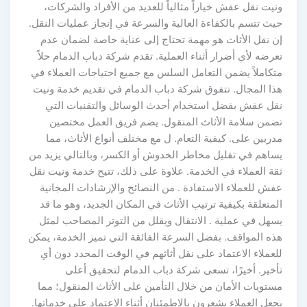
ونيت نقل عفش خياراً مثالياً للعديد من الأفراد والشركات،
حيث تتسم بالكفاءة العالية والسرعة في إنجاز عمليات النقل.
إن نقل الأثاث هو مهمة تحتاج إلى عناية خاصة لضمان عدم
تعرضه لأي أضرار أثناء العملية. تقدم شركة دباب الدمام حلاً
متكاملاً يضمن التعامل السلس مع جميع احتياجات العملاء في
هذا المجال. تتفوق شركة دباب الدمام في تقديم خدمة ونيت
نقل عفش بفضل استخدام أحدث الوسائل والتقنيات التي
تضمن سلامة الأثاث المنقول. يضم فريق العمل مختصين
مدربين على. كيفية التعام. ل مع مختلف أنواع الأثاث، مما
يساهم في تقليل مخاطر الخدوش أو الكسر، وبالتالي يزيد من
ثقة العملاء في الخدمة. علاوة على ذلك، تتيح خدمة ونيت نقل
عفش للعملاء الاستفادة . من النصائح والإرشادات المجانية
المتعلقة بكيفية ترتيب الأثاث في المكان الجديد، وهو ما قد
يسهل في عملية . الانتقال ويقلل من التوتر المصاحب لمثل
هذه المواقف. بفضل السرعة الفائقة التي تميز الخدمة، يمكن
للعملاء الاعتماد على نقل أثاثهم في الوقت المحدد دون أي
تأخير. أخيرًا، تسعى شركة دباب الدمام لتحقيق أعلى
مستويات الأمان من خلال التأمين على الأثاث المنقول؛ مما
يجعل العملاء يشعرون بالاطمئنان أثناء الاعتماد على خدماتها.