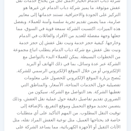
شركة دباب الدمام الخيار الأمثل لكل من يحتاج خدمات نقل
عفش موثوقة. ما يميز شركة دباب الدمام عن غيرها هو
التركيز على الجودة والاحترافية. تستند خدماتها إلى معايير
صارمة، مما يضمن تقديم تجربة سلسة وآمنة للعملاء. وبفضل
هذه الميزات، اكتسبت الشركة سمعة قوية في السوق، مما
جعلها وجهة مفضلة للعديد من الأفراد والعائلات في الدمام
وخارجها. كيفية حجز خدمة ونيت نقل عفش إن حجز خدمة
ونيت نقل عفش مع شركة دباب الدمام يتطلب اتباع مجموعة
من الخطوات البسيطة. يمكن للعملاء البدء بالتواصل مع
الشركة عبر عدة وسائل، بما في ذلك الهاتف أو البريد
الإلكتروني أو من خلال الموقع الإلكتروني الرسمي للشركة.
يُنصح بزيارة الموقع الإلكتروني للحصول على معلومات
تفصيلية حول الخدمات المتاحة، الأسعار، والمناطق التي
تغطيها الشركة. بعد التواصل مع الشركة، سيكون من
الضروري تقديم تفاصيل دقيقة حول عملية نقل العفش، وذلك
يتضمن تحديد موقع التحميل وموقع التفريغ، بالإضافة إلى
توقيت النقل المطلوب. من المهم التأكيد على أي متطلبات
خاصة قد يحتاجها العميل، مثل نوعية العفش المراد نقله، مثل
الأثاث الثقيل أو الأجهزة الكهربائية، مما يساعد الشركة على