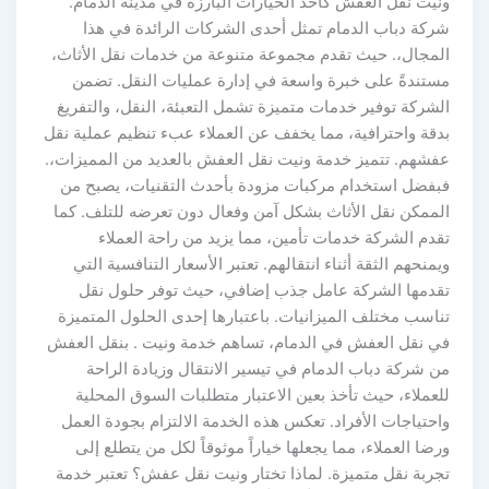
ونيت نقل العفش كأحد الخيارات البارزة في مدينة الدمام.
شركة دباب الدمام تمثل أحدى الشركات الرائدة في هذا
المجال،. حيث تقدم مجموعة متنوعة من خدمات نقل الأثاث،
مستندةً على خبرة واسعة في إدارة عمليات النقل. تضمن
الشركة توفير خدمات متميزة تشمل التعبئة، النقل، والتفريغ
بدقة واحترافية، مما يخفف عن العملاء عبء تنظيم عملية نقل
عفشهم. تتميز خدمة ونيت نقل العفش بالعديد من المميزات،.
فبفضل استخدام مركبات مزودة بأحدث التقنيات، يصبح من
الممكن نقل الأثاث بشكل آمن وفعال دون تعرضه للتلف. كما
تقدم الشركة خدمات تأمين، مما يزيد من راحة العملاء
ويمنحهم الثقة أثناء انتقالهم. تعتبر الأسعار التنافسية التي
تقدمها الشركة عامل جذب إضافي، حيث توفر حلول نقل
تناسب مختلف الميزانيات. باعتبارها إحدى الحلول المتميزة
في نقل العفش في الدمام، تساهم خدمة ونيت . بنقل العفش
من شركة دباب الدمام في تيسير الانتقال وزيادة الراحة
للعملاء، حيث تأخذ بعين الاعتبار متطلبات السوق المحلية
واحتياجات الأفراد. تعكس هذه الخدمة الالتزام بجودة العمل
ورضا العملاء، مما يجعلها خياراً موثوقاً لكل من يتطلع إلى
تجربة نقل متميزة. لماذا تختار ونيت نقل عفش؟ تعتبر خدمة