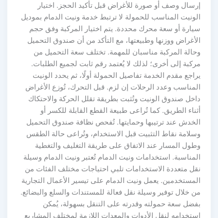
إرسال وصف أو صورة للأغراض قبل تأكيد الحجز. اختيار
الونيت المناسب للحمولة لا ترتبط خدمة ونيت الدمام بموديل
سيارة أو سعة محرك محددة. يتم اختيار المركبة وفق حجم
الأغراض ووزنها وطبيعتها، مع التأكد من أن صندوق التحميل
وحالة المركبة مناسبان للمهمة. تختلف سعة التحميل من
مركبة إلى أخرى؛ لذلك لا يُعتمد رقم ثابت لجميع الطلبات.
يراجع مقدم الخدمة تفاصيل الحمولة أولًا، ثم يحدد الونيت
المناسب وعدد الرحلات إن لزم. قبل التحرك، تُوزع الأغراض
داخل صندوق الونيت وتُثبت بطريقة تقلل الحركة والاحتكاك
أثناء الطريق. كما تُراعى طبيعة القطع القابلة للكسر أو
الخدش عند ترتيبها وحمايتها. تُفحص نظافة صندوق التحميل
وسلامة نقاط التثبيت قبل الاستخدام، وتُراعى حالة الطقس
وطول المسار عند الاتفاق على طريقة التغليف والتغطية
المناسبة. استخدامات ونيت الدمام تُعتبر ونيت الدمام وسيلة
نقل متعددة الاستخدامات تلبي احتياجات مختلف الفئات من
المستخدمين. يعمل ونيت الدمام على تيسير الأعمال التجارية
من خلال توفير وسيلة نقل فعالة للمستندات والسلع والبضائع.
بفضل سعة حمولته وقدرته على التنقل بسهولة، يُمكن
استخدامه لنقل الأدوات والمعدات اللازمة لمختلف المشاريع