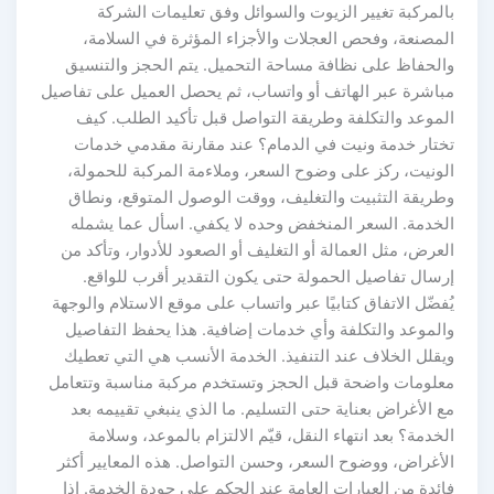
بالمركبة تغيير الزيوت والسوائل وفق تعليمات الشركة
المصنعة، وفحص العجلات والأجزاء المؤثرة في السلامة،
والحفاظ على نظافة مساحة التحميل. يتم الحجز والتنسيق
مباشرة عبر الهاتف أو واتساب، ثم يحصل العميل على تفاصيل
الموعد والتكلفة وطريقة التواصل قبل تأكيد الطلب. كيف
تختار خدمة ونيت في الدمام؟ عند مقارنة مقدمي خدمات
الونيت، ركز على وضوح السعر، وملاءمة المركبة للحمولة،
وطريقة التثبيت والتغليف، ووقت الوصول المتوقع، ونطاق
الخدمة. السعر المنخفض وحده لا يكفي. اسأل عما يشمله
العرض، مثل العمالة أو التغليف أو الصعود للأدوار، وتأكد من
إرسال تفاصيل الحمولة حتى يكون التقدير أقرب للواقع.
يُفضّل الاتفاق كتابيًا عبر واتساب على موقع الاستلام والوجهة
والموعد والتكلفة وأي خدمات إضافية. هذا يحفظ التفاصيل
ويقلل الخلاف عند التنفيذ. الخدمة الأنسب هي التي تعطيك
معلومات واضحة قبل الحجز وتستخدم مركبة مناسبة وتتعامل
مع الأغراض بعناية حتى التسليم. ما الذي ينبغي تقييمه بعد
الخدمة؟ بعد انتهاء النقل، قيّم الالتزام بالموعد، وسلامة
الأغراض، ووضوح السعر، وحسن التواصل. هذه المعايير أكثر
فائدة من العبارات العامة عند الحكم على جودة الخدمة. إذا