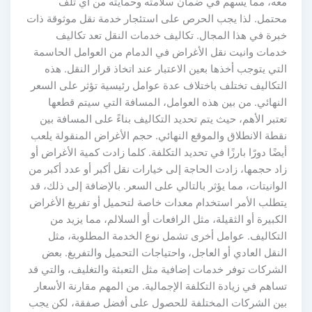
معه، مما يسهم في ضمان سلامته وحمايته من أي تلف
محتمل. لذا يجب الحرص على استئجار خدمة نقل موثوقة ذات
خبرة في هذا المجال. تكاليف خدمات النقل تعد تكاليف
خدمات وانيت نقل الأغراض في الدمام من العوامل الحاسمة
التي يتوجب أخذها بعين الاعتبار عند اتخاذ قرار النقل. هذه
التكاليف تختلف باختلاف عدة عوامل رئيسية تؤثر على السعر
النهائي. من بين هذه العوامل، المسافة التي سيتم قطعها
تعتبر الأهم، حيث يتم تحديد التكاليف بناءً على المسافة بين
نقطة الانطلاق والموقع النهائي. حجم الأغراض المنقولة يلعب
أيضًا دورًا بارزًا في تحديد التكلفة. كلما زادت كمية الأغراض أو
زاد حجمها، زادت الحاجة إلى خيارات نقل أكبر أو عدد أكبر من
الوانيتات، مما يؤثر بالتالي على السعر. بالإضافة إلى ذلك، قد
يتطلب الأمر استخدام معدات خاصة لتحميل أو تفريغ الأغراض
الكبيرة أو الثقيلة، مثل الرافعات أو السلالم، مما يزيد من
التكاليف. عوامل أخرى تشمل نوع الخدمة المطلوبة، مثل
النقل العادي أو العاجل، واحتياجات التحميل والتفريغ. بعض
الشركات توفر خدمات إضافية مثل التعبئة والتغليف، والتي قد
تساهم في زيادة التكلفة الإجمالية. من المهم مقارنة الأسعار
بين الشركات المختلفة للحصول على أفضل صفقة، لكن يجب