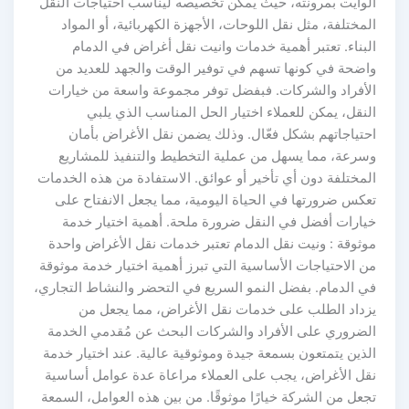
الوايت بمرونته، حيث يمكن تخصيصه ليناسب احتياجات النقل
المختلفة، مثل نقل اللوحات، الأجهزة الكهربائية، أو المواد
البناء. تعتبر أهمية خدمات وانيت نقل أغراض في الدمام
واضحة في كونها تسهم في توفير الوقت والجهد للعديد من
الأفراد والشركات. فبفضل توفر مجموعة واسعة من خيارات
النقل، يمكن للعملاء اختيار الحل المناسب الذي يلبي
احتياجاتهم بشكل فعّال. وذلك يضمن نقل الأغراض بأمان
وسرعة، مما يسهل من عملية التخطيط والتنفيذ للمشاريع
المختلفة دون أي تأخير أو عوائق. الاستفادة من هذه الخدمات
تعكس ضرورتها في الحياة اليومية، مما يجعل الانفتاح على
خيارات أفضل في النقل ضرورة ملحة. أهمية اختيار خدمة
موثوقة : ونيت نقل الدمام تعتبر خدمات نقل الأغراض واحدة
من الاحتياجات الأساسية التي تبرز أهمية اختيار خدمة موثوقة
في الدمام. بفضل النمو السريع في التحضر والنشاط التجاري،
يزداد الطلب على خدمات نقل الأغراض، مما يجعل من
الضروري على الأفراد والشركات البحث عن مُقدمي الخدمة
الذين يتمتعون بسمعة جيدة وموثوقية عالية. عند اختيار خدمة
نقل الأغراض، يجب على العملاء مراعاة عدة عوامل أساسية
تجعل من الشركة خيارًا موثوقًا. من بين هذه العوامل، السمعة