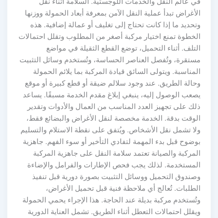
في عالم النقل والخدمات اللوجستية. السلامة أثناء نقل
الأغراض تبدأ عملية النقل الآمن بمعرفة أبعاد الحمولة ووزنها
وتحديد ما إذا كانت تحتاج إلى تغليف أو عمالة إضافية. هذه
الخطوة تمنع اختيار مركبة أصغر من المطلوب وتقلل احتمالات
التلف. أثناء التحميل، توضع القطع الثقيلة في مواضع
مستقرة، وتُفصل العناصر الحساسة، وتُستخدم وسائل التثبيت
المناسبة. ويتولى السائق قيادة المركبة بما يلائم الحمولة
وحالة الطريق. عند وجود سلالم ضيقة أو قطع كبيرة أو موقع
يصعب الوصول إليه، ينبغي إبلاغ مقدم الخدمة مسبقًا. يساعد
ذلك على تجهيز العدد المناسب من العمال والأدوات وتقدير
الوقت بدقة. الخدمة مخصصة لنقل الأغراض والبضائع فقط،
ولا تشمل نقل الأشخاص. ويُتفق على نقطة الاستلام والتسليم
بوضوح قبل بدء المهمة لتفادي التأخير أو سوء الفهم. جاهزية
المركبة والصيانة تعتمد سلامة النقل على جاهزية المركبة
المستخدمة. لذلك يجب فحص الإطارات والفرامل والإضاءة
وصندوق التحميل ووسائل التثبيت بصورة دورية قبل تنفيذ
الطلبات. تُعالج أي ملاحظة فنية قبل تحميل الأغراض،
وتُستخدم مركبة بديلة عند الحاجة. هذا الإجراء يحمي الحمولة
ويقلل احتمالات التعطل أثناء الطريق. تشمل العناية الدورية