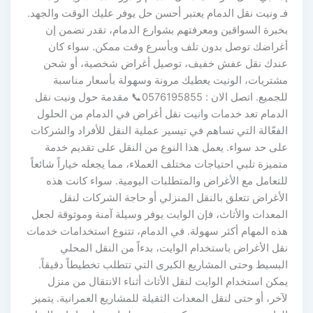
فـ ونيت نقل الدمام يعتبر أحسن حل يوفر عليك الوقت والجهد.
بخبرة السواقين ومعرفتهم بشوارع الدمام، تقدر تضمن إن
أغراضك توصل بدون تلف وبأسرع وقت ممكن. سواء كان
عندك نقل عفش خفيف، توصيل أغراض شخصية، أو شحن
مشتريات، الونيت يعطيك مرونة وسهولة بأسعار مناسبة
للجميع. اتصل الان : 0576195855📞 مقدمة حول ونيت نقل
الدمام تعد خدمات وانيت نقل أغراض في الدمام من الحلول
الفعّالة التي تساهم في تيسير عملية النقل للأفراد والشركات
على حد سواء. يعمل هذا النوع من النقل على تقديم خدمة
متميزة تلبي احتياجات مختلف العملاء، مما يجعله خياراً شائعاً
للتعامل مع الأغراض والمتطلبات اليومية. سواء كانت هذه
الأغراض تتعلق بالنقل المنزلي أو حاجة الشركات لنقل
المعدات والأثاث، فإن الوايت يوفر وسيلة آمنة وموثوقة لجعل
هذه المهام أكثر سهولة. في الدمام، تتنوع استخدامات خدمات
نقل الأغراض باستخدام الوايت، بدءاً من النقل المحلي
البسيط وحتى المشاريع الكبرى التي تتطلب تخطيطاً دقيقاً.
يمكن استخدام الوايت لنقل الأثاث أثناء الانتقال من منزل
لآخر، أو حتى لنقل المعدات الثقيلة للمشاريع العمرانية. يتميز