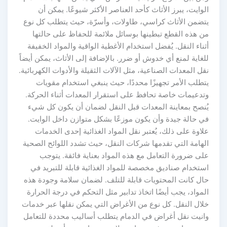
الوايت، يبرز الأثاث كأحد العناصر الأكثر شيوعًا. يمكن أن
يتضمن الأثاث كراسي، طاولات، وأسرّة، حيث يتطلب كل نوع
من هذه القطع تبطينها بوسائل ملائمة للحفاظ على حالتها
أثناء النقل. يُفضل استخدام الأغطية الواقية والمواد الخفيفة
للغاية لمنع أي خدوش أو ضرر. بالإضافة إلى الأثاث، يمكن أيضاً
نقل المعدات الصناعية، مثل الآلات الثقيلة والأدوات الكهربائية.
يتطلب الأمر تجهيزًا محددًا، حيث ينبغي استخدام مقويات
وتدعيمات خاصة تحافظ على استقرار المعدات أثناء الحركة.
يُنصح بمعاينة المعدات قبل النقل لضمان أن يكون كل شيء
في حالة جيدة وأن يكون موزعًا بشكل متوازن داخل الوايت.
علاوة على ذلك، يُعتبر نقل المواد الغذائية إحدى الخدمات
الهامة التي تقدمها شركات النقل، حيث تشدد اللوائح الصحية
على ضرورة التعامل مع هذه المواد بعناية فائقة. يتوجب
استخدام صناديق مخصصة للمواد الغذائية قابلة للتبريد في
حال كانت المحتويات قابلة للتلف. لضمان سلامة وجودة هذه
المواد، يجب أيضًا اتخاذ تدابير مثل التحكم في درجة الحرارة
خلال النقل. كل نوع من الأغراض التي يمكن نقلها عبر خدمات
وانيت نقل أغراض في الدمام يتطلب أساليب محددة للتعامل