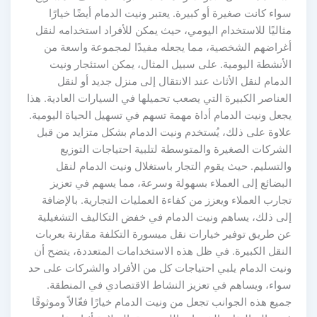
سواء كانت صغيرة أو كبيرة. يعتبر ونيت الدمام أيضًا خيارًا
مثاليًا للاستخدام اليومي، حيث يمكن للأفراد استخدامه لنقل
أغراضهم الشخصية، مما يجعله مفيدًا لمجموعة واسعة من
الأنشطة اليومية. على سبيل المثال، يمكن استئجار ونيت
الدمام لنقل الأثاث عند الانتقال إلى منزل جديد أو لنقل
العناصر الكبيرة التي يصعب تحميلها في السيارات العادية. هذا
يجعل ونيت الدمام أداة مهمة تسهم في تسهيل الحياة اليومية.
علاوة على ذلك، يُستخدم ونيت الدمام بشكل متزايد من قبل
الشركات الصغيرة والمتوسطة لتلبية احتياجات التوزيع
والتسليم. حيث يقوم التجار باستغلال ونيت الدمام لنقل
البضائع إلى العملاء بسهولة وسرعة، مما يسهم في تعزيز
تجارب العملاء ويعزز من كفاءة العمليات التجارية. بالإضافة
إلى ذلك، يساهم ونيت الدمام في خفض التكاليف التشغيلية
عن طريق توفير خيارات نقل ميسورة التكلفة مقارنة بعربات
النقل الكبيرة. في ظل هذه الاستخدامات المتعددة، يتضح أن
ونيت الدمام يلبي احتياجات كل من الأفراد والشركات على حد
سواء، ويساهم في تعزيز النشاط الاقتصادي في المنطقة.
جميع هذه الجوانب تجعل من ونيت الدمام خيارًا فعّالاً وموثوقًا