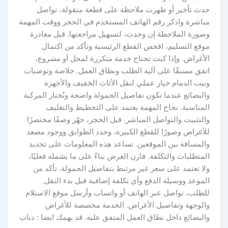
حدث تأخير أو ظهرت ملاحظة على قطعة منقولة، تواصل
مباشرة واذكر رقم الهاتف المستخدم في الحجز ووقت المهمة
وصورة الملاحظة إن وجدت، لتسهيل مراجعتها. قبل مغادرة
موقع التسليم، افحص القطع الرئيسية وتأكد من اكتمال
الأغراض. وإذا كنت تحتاج خدمة متكررة لمحل أو مشروع،
اتفق مسبقًا على آلية الطلب ونطاق العمل. خلاصة وتوصيات
ونيت الدمام خيار عملي لنقل الأثاث الخفيف والأجهزة
والبضائع عندما تكون تفاصيل الحمولة واضحة وتُختار المركبة
المناسبة. نجاح المهمة يعتمد على التخطيط والتغليف
والتثبيت والتواصل المباشر. قبل الحجز، جهّز وصفًا مختصرًا
للأغراض وصورًا للقطع الكبيرة، وحدد الطوابق ووجود مصعد
والمسافة بين الموقعين. تساعد هذه المعلومات على تحديد
المتطلبات والتكلفة. قارن العرض بناءً على ما يشمله فعليًا،
ولا تعتمد على سعر غير مرتبط بتفاصيل الحمولة. تأكد من
الموعد ووسيلة الدفع وأي تكلفة إضافية قبل بدء النقل.
للطلب، تواصل عبر الهاتف أو واتساب وأرسل موقع الاستلام
والوجهة وتفاصيل الأغراض. الخدمة مخصصة للأغراض
والبضائع داخل نطاق العمل المتفق عليه. قد يهمك ايضا : دباب