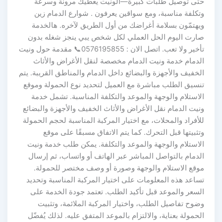
حتى توصيل طلبات كبيرة—الونيت يعطيك مرونة وسرعة
وتكلفة مناسبة، ومع سواقين يعرفون . شوارع الدمام زين
ويهتمّون بسلامة أغراضك من أول الطريق لآخره. هالخدمة
صارت اليوم الحل العملي لكل شخص يبي ينجز شغله بدون
تأخير ولا تعب. اتصل الان : 0576195855📞 مقدمة حول ونيت
الدمام خدمة ونيت الدمام مخصصة لنقل الأغراض والأثاث
الخفيف والأجهزة والبضائع داخل الدمام والمناطق القريبة. يتم
تنسيق الطلب مباشرة مع العميل لتحديد نوع الحمولة وموقع
الاستلام والوجهة والموعد والتكلفة المناسبة. تشمل خدمة
ونيت الدمام نقل الأغراض والأثاث الخفيف والأجهزة والبضائع
للأفراد والمحلات، مع اختيار المركبة المناسبة لحجم الحمولة
وتثبيتها قبل التحرك. كما يتم الاتفاق مسبقًا على موقع
الاستلام والوجهة والموعد والتكلفة. يمكن طلب خدمة ونيت
الدمام بالتواصل المباشر عبر الهاتف أو واتساب، ثم إرسال
موقع الاستلام والوجهة وصورة أو وصف مختصر للحمولة.
تساعد هذه المعلومات على اختيار المركبة المناسبة وتحديد
السعر والموعد قبل تأكيد الطلب. تعتمد جودة الخدمة على
وضوح تفاصيل الطلب، واختيار المركبة الملائمة، وتثبيت
الحمولة بعناية، والالتزام بالموعد المتفق عليه. لذلك يُفضّل