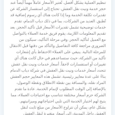
تنظيم العملية بشكل أفضل. تُعتبر الأسعار عاملاً مهماً أيضاً عند
حجز خدمة ونيت نقل العفش. تحتاج إلى استفسار الشركة عن
تقديرات تكلفة الخدمة وما إذا كانت هناك أي رسوم إضافية قد
تُطبق. العديد من الشركات، بما في ذلك دباب الدمام، تقدم
خدمات توضيحية تشمل تقديرات الأسعار قبل تأكيد الحجز. بعد
تقديم المعلومات اللازمة، يقوم فريق خدمة العملاء بالتواصل
مع العميل لتأكيد الحجز. وفي مرحلة التأكيد، سيكون من
الضروري مراجعة كافة التفاصيل والتأكد من دقتها قبل الانتقال
للمرحلة التالية. ينبغي على العملاء الاحتفاظ بأي إشعارات
تأكيد من الشركة، حيث ستساعدهم في حال كانت هناك أي
تغييرات أو استفسارات لاحقاً. أسعار خدمات ونيت نقل عفش
تتحدد أسعار خدمات ونيت نقل العفش في شركة دباب الدمام
بناءً على عدة معايير رئيسية. تشمل هذه المعايير حجم العفش
المراد نقله، والمسافة بين نقطة الانطلاق ونقطة الوصول،
بالإضافة إلى الوقت المطلوب لإتمام الخدمة. عادة ما تقدم
الشركة حزم أسعار مختلفة تتناسب مع احتياجات العملاء، مما
يتيح لهم اختيار الخدمة التي تلبي احتياجاتهم وميزانيتهم.
بشكل عام، يمكن أن تتراوح الأسعار من مبلغ ثابت لنقل
العفش داخل المدينة، إلى أسعار متغيرة لنقل العفش