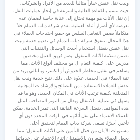
ونيت نقل عفش خياراً مثالياً للعديد من الأفراد والشركات،
حيث تتسم بالكفاءة العالية والسرعة في إنجاز عمليات النقل.
إن نقل الأثاث هو مهمة تحتاج إلى عناية خاصة لضمان عدم
تعرضه لأي أضرار أثناء العملية. تقدم شركة دباب الدمام حلاً
متكاملاً يضمن التعامل السلس مع جميع احتياجات العملاء في
هذا المجال. تتفوق شركة دباب الدمام في تقديم خدمة ونيت
نقل عفش بفضل استخدام أحدث الوسائل والتقنيات التي
تضمن سلامة الأثاث المنقول. يضم فريق العمل مختصين
مدربين على. كيفية التعام. ل مع مختلف أنواع الأثاث، مما
يساهم في تقليل مخاطر الخدوش أو الكسر، وبالتالي يزيد من
ثقة العملاء في الخدمة. علاوة على ذلك، تتيح خدمة ونيت نقل
عفش للعملاء الاستفادة . من النصائح والإرشادات المجانية
المتعلقة بكيفية ترتيب الأثاث في المكان الجديد، وهو ما قد
يسهل في عملية . الانتقال ويقلل من التوتر المصاحب لمثل
هذه المواقف. بفضل السرعة الفائقة التي تميز الخدمة، يمكن
للعملاء الاعتماد على نقل أثاثهم في الوقت المحدد دون أي
تأخير. أخيرًا، تسعى شركة دباب الدمام لتحقيق أعلى
مستويات الأمان من خلال التأمين على الأثاث المنقول؛ مما
يجعل العملاء يشعرون بالاطمئنان أثناء الاعتماد على خدماتها.