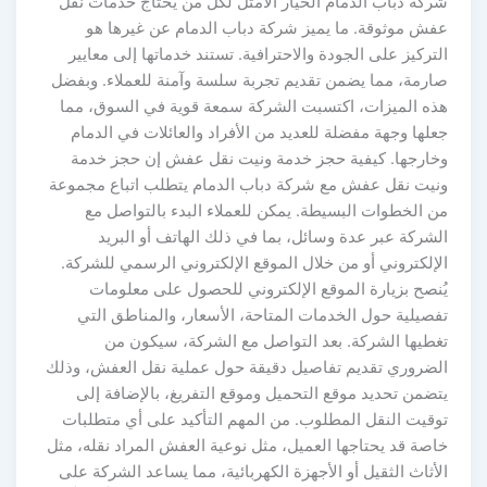
شركة دباب الدمام الخيار الأمثل لكل من يحتاج خدمات نقل
عفش موثوقة. ما يميز شركة دباب الدمام عن غيرها هو
التركيز على الجودة والاحترافية. تستند خدماتها إلى معايير
صارمة، مما يضمن تقديم تجربة سلسة وآمنة للعملاء. وبفضل
هذه الميزات، اكتسبت الشركة سمعة قوية في السوق، مما
جعلها وجهة مفضلة للعديد من الأفراد والعائلات في الدمام
وخارجها. كيفية حجز خدمة ونيت نقل عفش إن حجز خدمة
ونيت نقل عفش مع شركة دباب الدمام يتطلب اتباع مجموعة
من الخطوات البسيطة. يمكن للعملاء البدء بالتواصل مع
الشركة عبر عدة وسائل، بما في ذلك الهاتف أو البريد
الإلكتروني أو من خلال الموقع الإلكتروني الرسمي للشركة.
يُنصح بزيارة الموقع الإلكتروني للحصول على معلومات
تفصيلية حول الخدمات المتاحة، الأسعار، والمناطق التي
تغطيها الشركة. بعد التواصل مع الشركة، سيكون من
الضروري تقديم تفاصيل دقيقة حول عملية نقل العفش، وذلك
يتضمن تحديد موقع التحميل وموقع التفريغ، بالإضافة إلى
توقيت النقل المطلوب. من المهم التأكيد على أي متطلبات
خاصة قد يحتاجها العميل، مثل نوعية العفش المراد نقله، مثل
الأثاث الثقيل أو الأجهزة الكهربائية، مما يساعد الشركة على