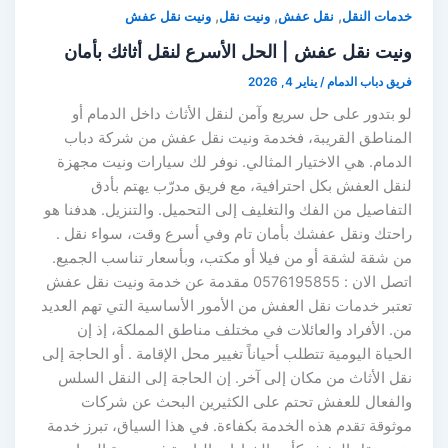
,
,
,
خدمات النقل
نقل عفش
ونيت نقل
ونيت نقل عفش
ونيت نقل عفش | الحل الأسرع لنقل أثاثك بأمان
فريق دباب الدمام
/
يناير 4, 2026
لو بتدور على حل سريع وآمن لنقل الأثاث داخل الدمام أو
المناطق القريبة، فخدمة ونيت نقل عفش من شركة دباب
الدمام. هي الاختيار المثالي. نوفر لك سيارات ونيت مجهزة
لنقل العفش بكل احترافية، مع فريق مدرّب يهتم بأدق
التفاصيل من الفك والتغليف إلى التحميل. والتنزيل. هدفنا هو
راحتك ونقل عفشك بأمان تام وفي أسرع وقت، سواء نقل .
من شقة لشقة أو من فيلا أو مكتب، وبأسعار تناسب الجميع.
اتصل الان : 0576195855 مقدمة عن خدمة ونيت نقل عفش
تعتبر خدمات نقل العفش من الأمور الأساسية التي تهم العديد
من. الأفراد والعائلات في مختلف مناطق المملكة، إذ إن
الحياة اليومية تتطلب أحياناً تغيير محل الإقامة . أو الحاجة إلى
نقل الأثاث من مكان إلى آخر. إن الحاجة إلى النقل السلس
والفعال للعفش تحتم على الكثيرين البحث عن شركات
موثوقة تقدم هذه الخدمة بكفاءة. في هذا السياق، تبرز خدمة