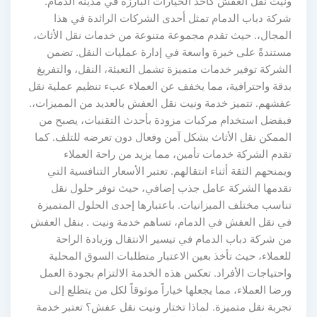
ونيت نقل العفش كأحد الخيارات البارزة في مدينة الدمام.
شركة دباب الدمام تمثل أحدى الشركات الرائدة في هذا
المجال،. حيث تقدم مجموعة متنوعة من خدمات نقل الأثاث،
مستندةً على خبرة واسعة في إدارة عمليات النقل. تضمن
الشركة توفير خدمات متميزة تشمل التعبئة، النقل، والتفريغ
بدقة واحترافية، مما يخفف عن العملاء عبء تنظيم عملية نقل
عفشهم. تتميز خدمة ونيت نقل العفش بالعديد من المميزات،.
فبفضل استخدام مركبات مزودة بأحدث التقنيات، يصبح من
الممكن نقل الأثاث بشكل آمن وفعال دون تعرضه للتلف. كما
تقدم الشركة خدمات تأمين، مما يزيد من راحة العملاء
ويمنحهم الثقة أثناء انتقالهم. تعتبر الأسعار التنافسية التي
تقدمها الشركة عامل جذب إضافي، حيث توفر حلول نقل
تناسب مختلف الميزانيات. باعتبارها إحدى الحلول المتميزة
في نقل العفش في الدمام، تساهم خدمة ونيت . بنقل العفش
من شركة دباب الدمام في تيسير الانتقال وزيادة الراحة
للعملاء، حيث تأخذ بعين الاعتبار متطلبات السوق المحلية
واحتياجات الأفراد. تعكس هذه الخدمة الالتزام بجودة العمل
ورضا العملاء، مما يجعلها خياراً موثوقاً لكل من يتطلع إلى
تجربة نقل متميزة. لماذا تختار ونيت نقل عفش؟ تعتبر خدمة