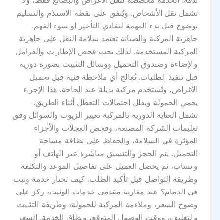
تشمل نقل الأشخاص. ويُتفق على نقطة الاستلام والتسليم
بوضوح قبل بدء المهمة لتفادي التأخير أو سوء الفهم.
جاهزية المركبة والصيانة تعتمد سلامة النقل على جاهزية
المركبة المستخدمة. لذلك يجب فحص الإطارات والفرامل
والإضاءة وصندوق التحميل ووسائل التثبيت بصورة دورية
قبل تنفيذ الطلبات. تُعالج أي ملاحظة فنية قبل تحميل
الأغراض، وتُستخدم مركبة بديلة عند الحاجة. هذا الإجراء
يحمي الحمولة ويقلل احتمالات التعطل أثناء الطريق.
تشمل العناية الدورية بالمركبة تغيير الزيوت والسوائل وفق
تعليمات الشركة المصنعة، وفحص العجلات والأجزاء
المؤثرة في السلامة، والحفاظ على نظافة مساحة
التحميل. يتم الحجز والتنسيق مباشرة عبر الهاتف أو
واتساب، ثم يحصل العميل على تفاصيل الموعد والتكلفة
وطريقة التواصل قبل تأكيد الطلب. كيف تختار خدمة ونيت
في الدمام؟ عند مقارنة مقدمي خدمات الونيت، ركز على
وضوح السعر، وملاءمة المركبة للحمولة، وطريقة التثبيت
والتغليف، ووقت الوصول المتوقع، ونطاق الخدمة. السعر