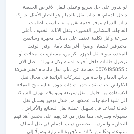
لو بتدور على حل سريع وعملي لنقل الأغراض الخفيفة
داخل الدمام، فـ دباب نقل بالدمام هو الخيار الأمثل. شركة
دباب الدمام بتوفر خدمة نقل مرنة تناسب الطلبات
العاجلة، المشاوير القصيرة، ونقل الأثاث الخفيف بأعلى
سرعة وأقل تكلفة. نعتمد على دبابات مجهزة وسائقين
محترفين لضمان وصول أغراضك بأمان وفي الوقت
المحدد، سواء نقل أجهزة، كراتين، مستلزمات. محلات أو
توصيل طلبات داخل أحياء الدمام بكل سهولة. اتصل الان
: 0576195855 مقدمة عن دباب نقل بالدمام تعتبر شركة
دباب الدمام واحدة من الشركات الرائدة في مجال نقل
الأغراض. حيث تقدم خدمات ذات جودة عالية تتيح للعملاء
الاستفادة من حلول . نقل سريعة وموثوقة. تهدف الشركة
إلى تلبية احتياجات عملائها من خلال توفير وسائل نقل
فعالة تُساعد في تسهيل عملية نقل البضائع والأغراض .
بسهولة وسرعة، مما يعزز من قدرتهم على تحقيق أهدافهم
التجارية والفردية. تتخصص دباب الدمام في نقل أصناف
متنوعة، بدءًا من الأثاث والأجهزة المنزلية وصولًا إلى