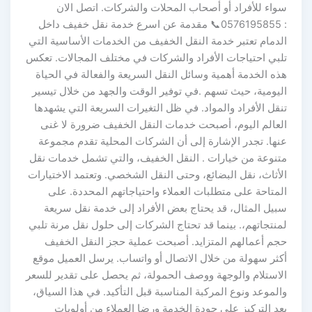
سواء للأفراد أو أصحاب المحلات والشركات. اتصل الان
: 0576195855📞 مقدمة عن اسرع خدمة نقل خفيف داخل
الدمام تعتبر خدمة النقل الخفيف من الخدمات الأساسية التي
تلبي احتياجات الأفراد والشركات في مختلف المجالات. تعكس
هذه الخدمة أهمية وسائل النقل السريعة والفعالة في الحياة
اليومية، حيث تسهم .في توفير الوقت والجهد من خلال تيسير
تنقل الأفراد والمواد. في ظل التغيرات السريعة التي يشهدها
العالم اليوم، أصبحت خدمات النقل الخفيف ضرورة لا غنى
عنها. تجدر الإشارة إلى أن الشركات المحلية تقدم مجموعة
متنوعة من خيارات . النقل الخفيف، والتي تشمل خدمات نقل
الأثاث، نقل البضائع، وحتى النقل الشخصي. وتعتمد الاختيارات
المتاحة على متطلبات العملاء واحتياجاتهم المحددة. على
سبيل المثال، قد يحتاج بعض الأفراد إلى خدمة نقل سريعة
لمنتجاتهم،. بينما قد تحتاج الشركات إلى حلول نقل مرنة تلبي
حجم أعمالهم المتزايد. أصبحت عملية حجز النقل الخفيف
أكثر سهولة من خلال الاتصال أو واتساب. يرسل العميل موقع
الاستلام والوجهة ووصف الحمولة، ثم يحصل على تقدير للسعر
والموعد ونوع المركبة المناسبة قبل التأكيد. في هذا السياق،
يعد التركيز على جودة الخدمة ورضا العملاء من أولويات