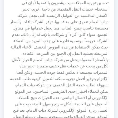
تحسين تجربة العملاء، حيث يشعرون بالثقة والأمان في
استخدام خدمات النقل المقدمة. من ناحية أخرى، تعتبر
الأسعار التنافسية من العوامل الرئيسية التي تجعل شركة
دباب الدمام تتفوق على منافسيها. توفر الشركة باقات وأسعار
مخصصة تناسب جميع الفئات، مما يجعل خدماتها في متناول
الجميع، سواء كانوا أفراد أو شركات. بالإضافة إلى ذلك، تقدم
الشركة عروضاً موسمية قادرة على جذب المزيد من العملاء،
حيث يمكن الاستفادة من هذه العروض لتخفيف الأعباء المالية
المرتبطة بعملية النقل. إن الجمع بين السرعة، الكفاءة،
والأسعار المعقولة يجعل من شركة دباب الدمام الخيار الأمثل
لكل من يبحث عن خدمات نقل خفيف متميزة. تعتبر هذه
المميزات مجتمعة لا تعكس فقط جودة الخدمة، ولكن أيضا
الإلتزام بتوفير أفضل تجربة ممكنة للعميل. كيفية طلب الخدمة
بسهولة لطلب خدمة النقل الخفيف من شركة دباب الدمام،
يمكن للعملاء اختيار إحدى الطريقتين المتاحتين: عبر الموقع
الإلكتروني أو الاتصال الهاتفي. هذه الخيارات تتيح للعملاء
الحصول على الخدمة بشكل سريع وسهل. للبدء، يجب على
العميل زيارة الموقع الإلكتروني لشركة دباب الدمام. بعد فتح
الموقع، سيجد العملاء واجهة مستخدم بسيطة وسهلة التنقل.