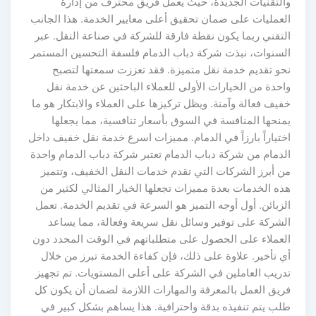
والتقنيات الجديدة، حيث يعمل فريق محترف من إدارة
العمليات على ضمان تحقيق أعلى معايير الخدمة. هذا الجانب
التقني ربما يكون نقطة فارقة للشركة في صناعة النقل. عبر
السنوات، نبذت شركة دباب الدمام فلسفة التحسين المستمر
نحو تقديم خدمة نقل متميزة. فقد تعززت سمعتها لتصبح
واحدة من الخيارات الأولى للعملاء الباحثين عن خدمة نقل
خفيف فعالة وآمنة. ويظل تركيزها على العملاء والابتكار هو ما
يمنحها المنافسة في السوق بأسعار تنافسية، مما يجعلها
اختياراً بارزاً في الدمام. مميزات اسرع خدمة نقل خفيف داخل
الدمام من شركة دباب الدمام تعتبر شركة دباب الدمام واحدة
من أبرز الشركات التي تقدم خدمات النقل الخفيف، وتتميز
هذه الخدمات بعدة مميزات تجعلها الخيار المثالي لكثير من
الزبائن. أول أوجه التميز هو السرعة في تقديم الخدمة. تعمل
الشركة على توفير وسائل نقل سريعة وفعالة، مما يساعد
العملاء على الحصول على متطلباتهم في الوقت المحدد دون
أي تأخير. علاوة على ذلك، فإن كفاءة الخدمة تبرز من خلال
تدريب العاملين في الشركة على أعلى المستويات. تم تجهيز
فريق العمل بالمعرفة والمهارات اللازمة لضمان أن يكون كل
طلب يتم تنفيذه بدقة واحترافية. هذا يساهم بشكل كبير في