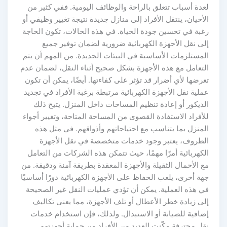
لعدة أسباب تتعلق بالراحة والوظائف اليومية. ففي كثير من
الأحيان، ينتقل الأفراد إلى منازل جديدة نتيجة تغيير وظيفي أو
رغبة في تحسين جودة الحياة. في هذه الحالات، تكون الحاجة
إلى نقل الأجهزة الكهربائية ضرورية لضمان توفير جميع
المستلزمات الأساسية في البيئات الجديدة. من المهم أن يتم
التعامل مع هذه الأجهزة بشكل صحيح أثناء النقل، لضمان عدم
تعرضها لأي أضرار قد تؤثر على كفاءتها. أيضًا، يمكن أن تكون
عملية نقل الأجهزة الكهربائية مرتبطة برغبة الأفراد في تجديد
الديكور أو إعادة تنظيم المساحات داخل المنزل. يتيح ذلك
للأفراد الاستفادة القصوى من المساحة المتاحة، وتغيير أجواء
المنزل بما يتناسب مع احتياجاتهم وأذواقهم. في مثل هذه
الظروف، يعتبر وجود خدمات متخصصة في نقل الأجهزة
الكهربائية أمرًا مهمًا، حيث تتمكن هذه الشركات من التعامل
مع الأحمال الثقيلة والأجهزة المعقدة بطريقة آمنة ودقيقة. من
جهة أخرى، يلعب الحفاظ على الأجهزة الكهربائية دورًا أساسيًا
في هذه العملية. يمكن أن تؤدي عمليات النقل غير الصحيحة
إلى زيادة خطر الأعطال أو تلف الأجهزة، مما يعنى تكاليف
إضافية للصيانة أو الاستبدال. ولذلك، فإن استخدام خدمات
نقل محترفة مكّنت العديد من الأفراد من حماية أجهزتهم