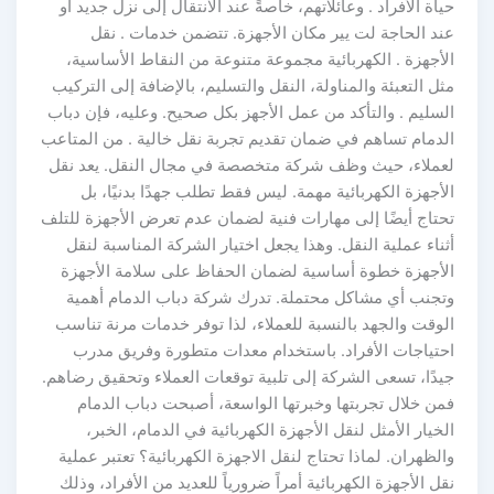
حياة الأفراد . وعائلاتهم، خاصةً عند الانتقال إلى نزل جديد أو
عند الحاجة لت يير مكان الأجهزة. تتضمن خدمات . نقل
الأجهزة . الكهربائية مجموعة متنوعة من النقاط الأساسية،
مثل التعبئة والمناولة، النقل والتسليم، بالإضافة إلى التركيب
السليم . والتأكد من عمل الأجهز بكل صحيح. وعليه، فإن دباب
الدمام تساهم في ضمان تقديم تجربة نقل خالية . من المتاعب
لعملاء، حيث وظف شركة متخصصة في مجال النقل. يعد نقل
الأجهزة الكهربائية مهمة. ليس فقط تطلب جهدًا بدنيًا، بل
تحتاج أيضًا إلى مهارات فنية لضمان عدم تعرض الأجهزة للتلف
أثناء عملية النقل. وهذا يجعل اختيار الشركة المناسبة لنقل
الأجهزة خطوة أساسية لضمان الحفاظ على سلامة الأجهزة
وتجنب أي مشاكل محتملة. تدرك شركة دباب الدمام أهمية
الوقت والجهد بالنسبة للعملاء، لذا توفر خدمات مرنة تناسب
احتياجات الأفراد. باستخدام معدات متطورة وفريق مدرب
جيدًا، تسعى الشركة إلى تلبية توقعات العملاء وتحقيق رضاهم.
فمن خلال تجربتها وخبرتها الواسعة، أصبحت دباب الدمام
الخيار الأمثل لنقل الأجهزة الكهربائية في الدمام، الخبر،
والظهران. لماذا تحتاج لنقل الاجهزة الكهربائية؟ تعتبر عملية
نقل الأجهزة الكهربائية أمراً ضرورياً للعديد من الأفراد، وذلك