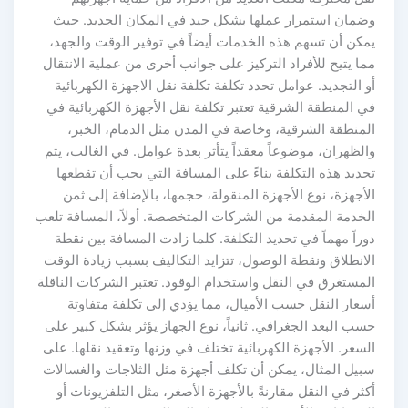
وضمان استمرار عملها بشكل جيد في المكان الجديد. حيث
يمكن أن تسهم هذه الخدمات أيضاً في توفير الوقت والجهد،
مما يتيح للأفراد التركيز على جوانب أخرى من عملية الانتقال
أو التجديد. عوامل تحدد تكلفة تكلفة نقل الاجهزة الكهربائية
في المنطقة الشرقية تعتبر تكلفة نقل الأجهزة الكهربائية في
المنطقة الشرقية، وخاصة في المدن مثل الدمام، الخبر،
والظهران، موضوعاً معقداً يتأثر بعدة عوامل. في الغالب، يتم
تحديد هذه التكلفة بناءً على المسافة التي يجب أن تقطعها
الأجهزة، نوع الأجهزة المنقولة، حجمها، بالإضافة إلى ثمن
الخدمة المقدمة من الشركات المتخصصة. أولاً، المسافة تلعب
دوراً مهماً في تحديد التكلفة. كلما زادت المسافة بين نقطة
الانطلاق ونقطة الوصول، تتزايد التكاليف بسبب زيادة الوقت
المستغرق في النقل واستخدام الوقود. تعتبر الشركات الناقلة
أسعار النقل حسب الأميال، مما يؤدي إلى تكلفة متفاوتة
حسب البعد الجغرافي. ثانياً، نوع الجهاز يؤثر بشكل كبير على
السعر. الأجهزة الكهربائية تختلف في وزنها وتعقيد نقلها. على
سبيل المثال، يمكن أن تكلف أجهزة مثل الثلاجات والغسالات
أكثر في النقل مقارنةً بالأجهزة الأصغر، مثل التلفزيونات أو