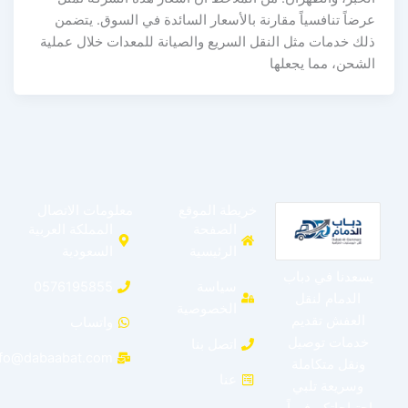
عرضاً تنافسياً مقارنة بالأسعار السائدة في السوق. يتضمن
ذلك خدمات مثل النقل السريع والصيانة للمعدات خلال عملية
الشحن، مما يجعلها
خريطة الموقع
معلومات الاتصال
الصفحة
المملكة العربية
الرئيسية
السعودية
يسعدنا في دباب
سياسة
0576195855
الدمام لنقل
الخصوصية
العفش تقديم
واتساب
خدمات توصيل
اتصل بنا
info@dabaabat.com
ونقل متكاملة
عنا
وسريعة تلبي
احتياجاتكم فوراً.