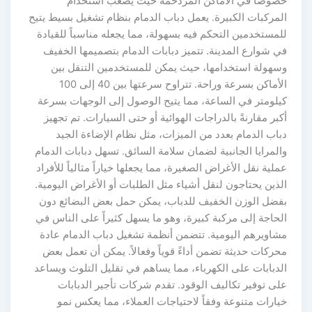
خصوصاً في الأماكن المزدحمة حيث يصعب استخدام
المركبات الكبيرة. يعمل دباب الدمام بنظام تشغيل بسيط يتيح
للمستخدمين التحكم فيه بسهولة، مما يجعله مناسباً للقيادة
في شوارع المدينة. تتميز دبابات الدمام بتصميمها الخفيف
وسهولة استخدامها، حيث يمكن للمستخدمين التنقل بين
الأماكن بسرعة وراحة. تتراوح سرعتها بين 40 إلى 100
كيلومتر في الساعة، مما يتيح الوصول إلى الوجهات بسرعة
أكبر مقارنةً بالدراجات الهوائية أو حتى السيارات. تم تجهيز
دباب الدمام بعدد من الميزات، مثل نظام الإضاءة الجيد
والمرايا الجانبية لضمان سلامة السائق. تسهل دبابات الدمام
عملية نقل الأغراض الصغيرة، مما يجعلها خياراً مثالياً للأفراد
الذين يحتاجون لنقل أشياء مثل الطلبات أو الأغراض اليومية.
بفضل الوزن الخفيف للدباب، يمكن حمل بعض البضائع دون
الحاجة إلى مركبة كبيرة، وهو ما يسهل كثيراً على الناس في
مشاويرهم اليومية. تتضمن أنظمة تشغيل دباب الدمام عادة
محركات حديثة تضمن أداءً قوياً وفعالاً. يمكن أن تعمل بعض
الدبابات على الكهرباء، مما يساهم في تقليل التلوث ويساعد
على توفير تكاليف الوقود. تقدم شركات تأجير الدبابات
خيارات متنوعة وفقاً لاحتياجات العملاء، مما يعكس نمو