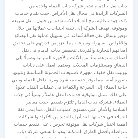
دباب نقل بالدمام تعتبر شركة دباب الدمام واحدة من
الشركات الرائدة في مجال نقل الأغراض. حيث تقدم خدمات
ذات جودة عالية تتيح للعملاء الاستفادة من حلول . نقل سريعة
وموثوقة. تهدف الشركة إلى تلبية احتياجات عملائها من خلال
توفير وسائل نقل فعالة تُساعد في تسهيل عملية نقل البضائع
والأغراض . بسهولة وسرعة، مما يعزز من قدرتهم على تحقيق
أهدافهم التجارية والفردية. تتخصص دباب الدمام في نقل
أصناف متنوعة، بدءًا من الأثاث والأجهزة المنزلية وصولًا إلى
البضائع ومستلزمات المحلات. ويعتمد العمل على دبابات
وونيت نقل خفيف مجهزة لاستيعاب الحمولة المناسبة وتثبيتها
بصورة آمنة، مما يوفر خدمة مباشرة ومرنة داخل الدمام ويلبي
حاجة العملاء إلى السرعة والكفاءة في عمليات النقل. علاوةً
على ذلك، تمثل موثوقية خدمات النقل عاملاً رئيسياً في جذب
العملاء. فشركة دباب الدمام تلتزم بتقديم أحدث معايير
السلامة والأمان على مستوى عمليات النقل، مما ينمي ثقة
العملاء في خدماتها. لقد أدرك العديد من الأفراد والشركات
أهمية اختيار شركات نقل موثوقة تحرص . على تقديم خدمات
متواصلة بأفضل الطرق الممكنة، وهو ما تسعى شركة دباب