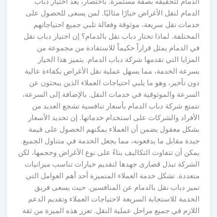
الدمام لتحقيقه بصفة مستمرة. باختصار، يُعد اختيار دباب
الدمام لنقل الأغراض خيارًا مثاليًا. لمن يسعى للحصول على
خدمات نقل سريعة، موثوقة وفعالة تلبي جميع احتياجاتهم
المختلفة. لماذا تختار دباب نقل بالدمام؟ إن اختيار دباب نقل
في الدمام يمثل قراراً حكيماً للاستفادة من مجموعة من
المزايا التي تقدمها شركة دباب الدمام. يتميز هذا الخيار
بسرعة الخدمة، مما يسهل عملية نقل الأغراض بكفاءة عالية
دون تأخير، وهو ما يلبي احتياجات العملاء الذين يبحثون عن
السرعة والموثوقية في خدمات النقل. بالإضافة إلى السرعة،
تتمتع شركة دباب الدمام بأسعار تنافسية تشجع العديد من
الأفراد والشركات على استخدام خدماتها. إن تحديد الأسعار
بشكل معقول يضمن أن العملاء يمكنهم الحصول على قيمة
جيدة مقابل ما يدفعونه، مما يجعل الخدمة في متناول الجميع.
يمكن أن تتفاوت التكاليف بناءً على نوع الأغراض وحجمها، لكن
الشركة تبذل قصارى جهدها لتقديم خيارات تناسب ميزانيات
متعددة. تشكل خدمة العملاء المتميزة أحد أهم العوامل التي
تميز دباب نقل بالدمام عن المنافسين. حيث يسعى فريق
الخدمة للاستجابة السريعة لاحتياجات العملاء وتقديم الدعم
اللازم في جميع مراحل عملية النقل. تعزز هذه الميزة من ثقة