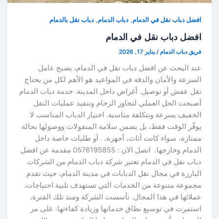
,
,
افضل دباب نقل في الدمام
دباب الدمام
دباب نقل بالدمام
افضل دباب نقل في الدمام
فريق دباب الدمام
/
يناير 17, 2026
عند البحث عن افضل دباب نقل في الدمام، يصبح عامل
السرعة والأمان والدقة في المواعيد هو الأهم لكل من يحتاج
نقل عفش أو توصيل. أغراض داخل المدينة. خدمة دباب الدمام
أصبحت الحل العملي لتجاوز الزحام وتنفيذ عمليات النقل
الخفيف بسرعة وبتكلفة مناسبة. اختيار الدباب المناسب لا
يوفّر الوقت فقط، بل يضمن سلامة المنقولات ووصولها بحالة
ممتازة، سواء كانت أثاث، أجهزة، . أو طلبات خاصة داخل
الدمام وخارجها. اتصل الان : 0576195855 مقدمة عن افضل
دباب نقل في الدمام تعتبر شركة دباب الدمام من الشركات
البارزة في مجال نقل الدبابات في مدينة الدمام، حيث تقدم
مجموعة متنوعة من الخدمات التي تستهدف تلبية احتياجات.
عملائها في هذا المجال. تأسست الشركة ومنذ تلك الفترة،
استمرت في توسيع نطاق خدماتها وزيادة كفاءتها. على مر