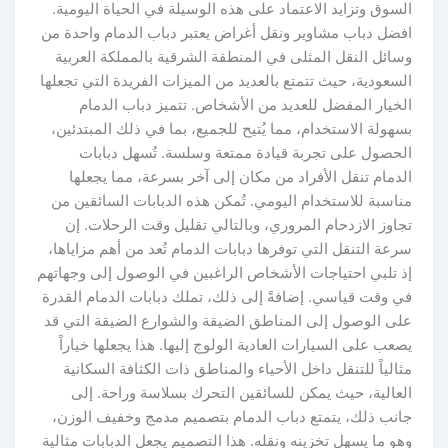
السوق وتزايد الاعتماد على هذه الوسيلة في الحياة اليومية.
افضل دباب مشاوير ونقل أغراض يعتبر دباب الدمام واحدة من
وسائل النقل المثلى في المنطقة الشرقية بالمملكة العربية
السعودية، حيث تتمتع بالعديد من الميزات الفريدة التي تجعلها
الخيار المفضل للعديد من الأشخاص. تتميز دباب الدمام
بسهولة الاستخدام، مما يُتيح للجميع، بما في ذلك المبتدئين،
الحصول على تجربة قيادة ممتعة وسلسة. تُسهل دبابات
الدمام تنقل الأفراد من مكان إلى آخر بسرعة، مما يجعلها
مناسبة للاستخدام اليومي. تُمكن هذه الدبابات السائقين من
تجاوز الازدحام المروري، وبالتالي تقليل وقت الرحلات. إن
سرعة التنقل التي توفرها دبابات الدمام تُعد من أهم مزاياها،
إذ تلبي احتياجات الأشخاص الراغبين في الوصول إلى وجهاتهم
في وقت قياسي. إضافةً إلى ذلك، تملك دبابات الدمام القدرة
على الوصول إلى المناطق الضيقة والشوارع الضيقة التي قد
يصعب على السيارات العادية الولوج إليها. هذا يجعلها خياراً
مثالياً للتنقل داخل الأحياء والمناطق ذات الكثافة السكانية
العالية، حيث يمكن للسائقين التحرك بسلاسة وراحة. إلى
جانب ذلك، يتمتع دباب الدمام بتصميم مدمج وخفيف الوزن،
وهو ما يسهل تخزينه ونقله. هذا التصميم يجعل الدبابات مثالية