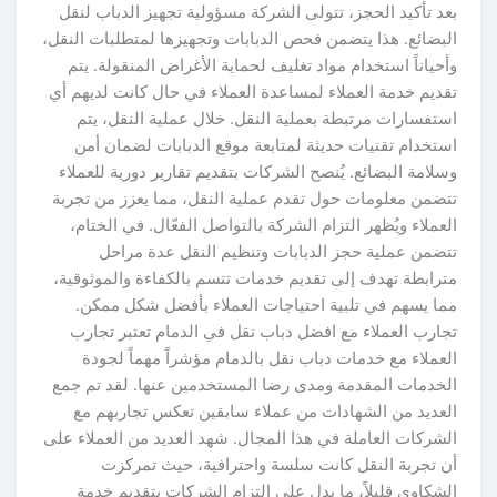
بعد تأكيد الحجز، تتولى الشركة مسؤولية تجهيز الدباب لنقل
البضائع. هذا يتضمن فحص الدبابات وتجهيزها لمتطلبات النقل،
وأحياناً استخدام مواد تغليف لحماية الأغراض المنقولة. يتم
تقديم خدمة العملاء لمساعدة العملاء في حال كانت لديهم أي
استفسارات مرتبطة بعملية النقل. خلال عملية النقل، يتم
استخدام تقنيات حديثة لمتابعة موقع الدبابات لضمان أمن
وسلامة البضائع. يُنصح الشركات بتقديم تقارير دورية للعملاء
تتضمن معلومات حول تقدم عملية النقل، مما يعزز من تجربة
العملاء ويُظهر التزام الشركة بالتواصل الفعّال. في الختام،
تتضمن عملية حجز الدبابات وتنظيم النقل عدة مراحل
مترابطة تهدف إلى تقديم خدمات تتسم بالكفاءة والموثوقية،
مما يسهم في تلبية احتياجات العملاء بأفضل شكل ممكن.
تجارب العملاء مع افضل دباب نقل في الدمام تعتبر تجارب
العملاء مع خدمات دباب نقل بالدمام مؤشراً مهماً لجودة
الخدمات المقدمة ومدى رضا المستخدمين عنها. لقد تم جمع
العديد من الشهادات من عملاء سابقين تعكس تجاربهم مع
الشركات العاملة في هذا المجال. شهد العديد من العملاء على
أن تجربة النقل كانت سلسة واحترافية، حيث تمركزت
الشكاوى قليلاً، ما يدل على التزام الشركات بتقديم خدمة