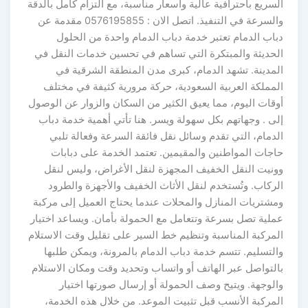
السريع باحترافية عالية وأسعار مناسبة، مع التزام كامل بالدقة
والسرعة في التنفيذ. اتصل الان : 0576195855 مقدمة عن
دباب الدمام تعتبر خدمة دباب الدمام واحدة من الحلول
الحديثة والمبتكرة التي تساهم في تحسين خدمات النقل في
المدينة. تشهد الدمام، كبرى مدن المنطقة الشرقية في
المملكة العربية السعودية، حركة مرورية كثيفة في مختلف
أوقات اليوم، مما يعيق الكثير من السكان والزوار عن الوصول
إلى . وجهاتهم بكل سهولة ويسر. هنا تأتي أهمية خدمة دباب
الدمام، التي تقدم وسائل نقل فائقة السرعة وفعالة تلبي
حاجات المواطنين والمقيمين. تعتمد الخدمة على دبابات
وونيت النقل الخفيف المجهزة لنقل الأغراض، وليس لنقل
الركاب. وتُستخدم لنقل الأثاث الخفيف والأجهزة والطرود
ومشتريات المنازل والمحلات عندما يحتاج العميل إلى مركبة
عملية تصل بسرعة وتتعامل مع الحمولة بأمان. ويساعد اختيار
المركبة المناسبة وتنظيم خط السير على تقليل وقت الاستلام
والتسليم. تتسم خدمة دباب الدمام بالمرونة، ويمكن طلبها
بالتواصل عبر الهاتف أو واتساب وتحديد وقت ومكان الاستلام
والوجهة. ويتيح وصف الحمولة أو إرسال صورتها اختيار
المركبة الأنسب قبل تثبيت الموعد. من خلال هذه الخدمة،