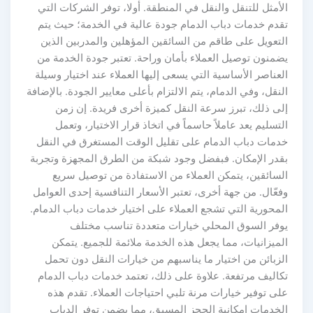
الأمثل للتنقل والنقل في المنطقة. أولا، توفر الشركات التي
تقدم خدمات دباب الدمام جودة عالية في الخدمة؛ حيث يتم
التعويل على طاقم من السائقين المؤهلين والمدربين الذين
يضمنون توصيل العملاء بأمان وراحة. تعتبر جودة الخدمة من
العناصر الأساسية التي يسعى إليها العملاء عند اختيار وسيلة
النقل، وفي الدمام، يتم الالتزام بأعلى معايير الجودة. بالإضافة
إلى ذلك، تبرز سرعة النقل كميزة أخرى فريدة. إن زمن
التسليم يعد عاملاً حاسماً في اتخاذ قرار الاختيار، وتعمل
خدمات دباب الدمام على تقليل الوقت المستغرق في النقل
بقدر الإمكان. فبفضل وجود شبكة من الطرق المجهزة وتجربة
السائقين، يتمكن العملاء من الاستفادة من توصيل سريع
وفعّال. من جهة أخرى، تعتبر الأسعار التنافسية إحدى العوامل
المحورية التي تشجع العملاء على اختيار خدمات دباب الدمام.
يوفر السوق المحلي خيارات متعددة تناسب مختلف
الميزانيات، مما يجعل هذه الخدمة ملائمة للجميع. يتمكن
الزبائن من اختيار ما يناسبهم من خيارات النقل دون تحمل
تكاليف مرتفعة. علاوة على ذلك، تعتمد خدمات دباب الدمام
على توفير خيارات مرنة تلبي احتياجات العملاء. تقدم هذه
الخدمات إمكانية الحجز المسبق، مما يضمن توفر الدباب