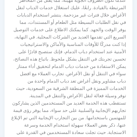
عندما تكون الظروف الجوية مهيئة، مما يقلل من المخاطر
المرتبطة بالقيادة. رابعًا، عليك استغلال خدمات الدباب لنقل
الأغراض خلال فترات غير مزدحمة. ينتشر استخدام الدبابات
في نقل الطلبات البسيطة مثل الطعام أو المستندات، مما
يوفر الوقت والجهد. كما يمكنك الاطلاع على خدمات التوصيل
السريع التي تقدمها العديد من الشركات المحلية. في النهاية،
إذا كنت مدركًا للأوقات المناسبة والأماكن والاستراتيجيات
الأمنية عند استخدام دباب الدمام، فإنك ستصبح قادرًا على
تحسين تجربتك في التنقل بشكل ملحوظ. باتباع هذه النصائح،
يمكن الاستفادة من خدمات دباب الدمام لتحقيق أداء ممتاز
سواء في التنقل أو نقل الأغراض. تجارب العملاء مع افضل
دباب مشاوير ونقل أغراض تعد دباب الدمام واحدة من
الخدمات المميزة في المنطقة الشرقية من السعودية، حيث
توفر وسيلة فعالة لنقل الأغراض والتنقل في المدينة.
تستقطب هذه الخدمة العديد من المستخدمين الذين يشاركون
تجاربهم الإيجابية والسلبية على حد سواء، مما يوفر رؤى قيمة
للمهتمين باستخدامها. من بين التجارب الإيجابية التي تم الإبلاغ
عنها، ذكر بعض العملاء سهولة استخدام الخدمة وسرعة
الاستجابة. حيث تجلت سعادة المستخدمين في القدرة على