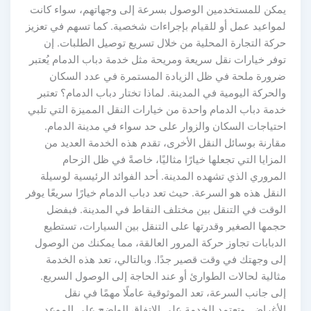
يمكن للمستخدمين الوصول بسرعة إلى وجهاتهم، سواء كانت
لمواعيد عمل أو للقيام بإجراءات شخصية. كما تسهم في تعزيز
حركة التجارة المحلية من خلال تسريع توصيل الطلبات. إن
توفر خيارات نقل سريعة ومريحة مثل خدمة دباب الدمام يُعتبر
ضرورة ملحة في ظل الزيادة المستمرة في عدد السكان
والحركة اليومية في المدينة. لماذا تختار دباب الدمام؟ تعتبر
خدمة دباب الدمام واحدة من خيارات النقل المميزة التي تلبي
احتياجات السكان والزوار على حد سواء في مدينة الدمام.
مقارنة بوسائل النقل الأخرى، تقدم هذه الخدمة العديد من
المزايا التي تجعلها خيارًا مثاليًا، خاصةً في ظل الزحام
المروري الذي تشهده المدينة. أحد الفوائد الرئيسية لوسيلة
النقل هذه هو السرعة. حيث تعد دباب الدمام خيارًا سريعًا يوفر
الوقت في التنقل بين مختلف النقاط في المدينة. فبفضل
حجمها الصغير وقدرتها على التنقل بين السيارات، تستطيع
الدبابات تجاوز حركة المرور العالقة، مما يمكنك من الوصول
إلى وجهتك في وقت قصير جدًا. وبالتالي، تعد هذه الخدمة
مثالية لحالات الطوارئ أو عند الحاجة إلى الوصول السريع.
إلى جانب السرعة، تعد الموثوقية عاملًا مهمًا في نقل
الأغراض. وتعتمد الخدمة على الاتفاق الواضح على الموعد