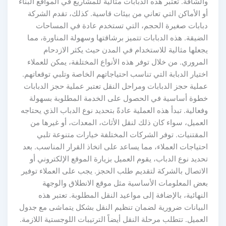
والشاقة. تعتبر هذه الدبابات مثالية للمشاريع في المواقع البناء
أو الأماكن التي تعاني من بيئات قاسية. كذلك، تقدم الشركة
دبابات صغيرة الحجم، التي تستخدم عادة في المساحات
الضيقة. هذه الدبابات تتميز برشاقتها وسهولة المناورة، مما
يجعلها مثالية للاستخدام في المدن حيث يكثر الازدحام
المروري. من خلال توفر هذه الأنواع المختلفة، يمكن للعملاء
اختيار الدبابة التي تناسب احتياجاتهم الخاصة وتلبي توقعاتهم.
عملية حجز الدبابات ومراحل النقل تعتبر عملية حجز الدبابات
خطوة أساسية في الحصول على الخدمة المطلوبة بسهولة
وفعالية. تبدأ هذه العملية عادةً بتحديد نوع الدباب الذي يحتاجه
العميل، سواء كان ذلك لنقل الأثاث، المعدات، أو غيرها من
المقتنيات. توفر الشركات المختلفة خيارات متنوعة تلبي
احتياجات العملاء، مما يساعد على اتخاذ القرار المناسب. بعد
تحديد نوع الدباب، يقوم العميل بزيارة الموقع الإلكتروني أو
الاتصال بالشركة لتقديم طلب الحجز. يجب على العملاء توفير
بعض المعلومات الأساسية مثل موقع الانطلاق والوجهة
النهائية، بالإضافة إلى مواعيد النقل المطلوبة. تعتبر هذه
البيانات ضرورية لضمان تنظيم النقل بشكل يتماشى مع جدول
العميل. تتطلب مرحلة النقل أيضاً الترتيبات اللوجستية اللازمة.