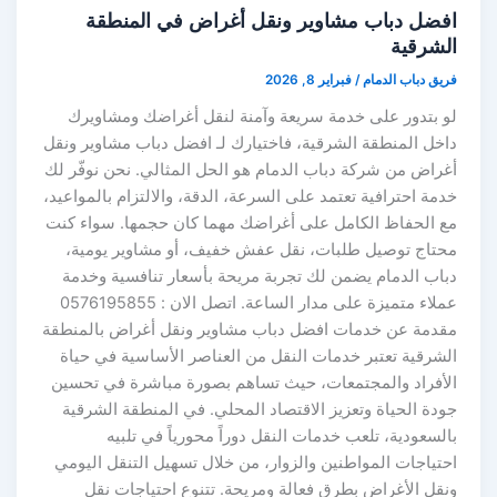
افضل دباب مشاوير ونقل أغراض في المنطقة
الشرقية
فريق دباب الدمام
/
فبراير 8, 2026
لو بتدور على خدمة سريعة وآمنة لنقل أغراضك ومشاويرك
داخل المنطقة الشرقية، فاختيارك لـ افضل دباب مشاوير ونقل
أغراض من شركة دباب الدمام هو الحل المثالي. نحن نوفّر لك
خدمة احترافية تعتمد على السرعة، الدقة، والالتزام بالمواعيد،
مع الحفاظ الكامل على أغراضك مهما كان حجمها. سواء كنت
محتاج توصيل طلبات، نقل عفش خفيف، أو مشاوير يومية،
دباب الدمام يضمن لك تجربة مريحة بأسعار تنافسية وخدمة
عملاء متميزة على مدار الساعة. اتصل الان : 0576195855
مقدمة عن خدمات افضل دباب مشاوير ونقل أغراض بالمنطقة
الشرقية تعتبر خدمات النقل من العناصر الأساسية في حياة
الأفراد والمجتمعات، حيث تساهم بصورة مباشرة في تحسين
جودة الحياة وتعزيز الاقتصاد المحلي. في المنطقة الشرقية
بالسعودية، تلعب خدمات النقل دوراً محورياً في تلبيه
احتياجات المواطنين والزوار، من خلال تسهيل التنقل اليومي
ونقل الأغراض بطرق فعالة ومريحة. تتنوع احتياجات نقل