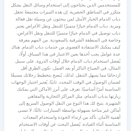
للمستخدمين الذين يحتاجون إلى استخدام وسائل النقل بشكل
متكرر في المناطق الحضرية. إن هذه الميزات مجتمعةً تجعل
دباب الدمام الخيار الأمثل لمن يبحثون عن وسيلة نقل فعالة
ومرنة. دباب الدمام خيارًا متميزًا للتنقل ونقل الأغراض يعتبر
دباب توصيل في الدمام خيارًا متميزًا للتنقل ونقل الأغراض،
وخاصة في المنطقة الشرقية بالسعودية. من المهم معرفة
كيف يمكنك الاستفادة القصوى من خدمات دباب الدمام. هناك
عدة عوامل يجب أخذها بعين الاعتبار في هذا السياق. أولًا،
يُفضل استخدام دباب الدمام خلال أوقات الذروة. على سبيل
المثال، في الصباح الباكر أو بعد العمل، تكون الطرق أقل
ازدحامًا مما يسهل التنقل. لذلك، يُنصح بتخطيط رحلاتك مسبقًا
لضمان الوصول في الوقت المحدد. ثانيًا، يُعتبر اختيار الوجهات
المناسبة أمرًا أساسيًا. تعرف على أبرز الأماكن التي يمكنك
زيارتها بدباب الدمام، مثل المراكز التجارية والمقاهي
الشهيرة. يتيح لك هذا النوع من النقل الوصول السريع إلى
أماكن غير متاحة بسهولة بواسطة السيارات. ثالثًا، لا تنسى
أهمية الأمان. تأكد من ارتداء الخوذة واستخدام المعدات
المناسبة أثناء القيادة. يُفضل البحث عن أوقات الاستخدام