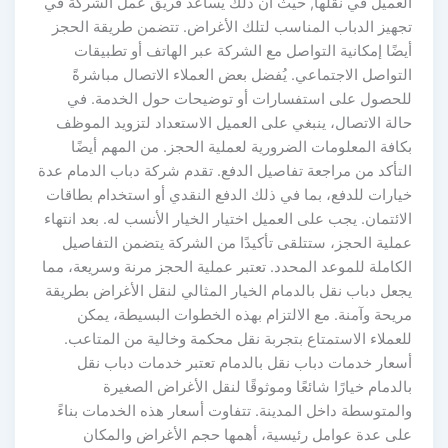
العميل في نقلها, حيث أن ذلك يساعد فريق عمل الشركة في
تجهيز الدباب المناسب لتلك الأغراض. تتضمن طريقة الحجز
أيضًا إمكانية التواصل مع الشركة عبر الهاتف أو تطبيقات
التواصل الاجتماعي. يُفضل بعض العملاء الاتصال مباشرةً
للحصول على استفسارات أو توضيحات حول الخدمة. في
حالة الاتصال، ينبغي على العميل الاستعداد لتزويد الموظف
بكافة المعلومات الضرورية لعملية الحجز. من المهم أيضًا
التأكد من مراجعة تفاصيل الدفع. تقدم شركة دباب الدمام عدة
خيارات للدفع، بما في ذلك الدفع النقدي أو استخدام بطاقات
الائتمان. يجب على العميل اختيار الخيار الأنسب له. بعد انتهاء
عملية الحجز، ستتلقى تأكيدًا من الشركة يتضمن التفاصيل
الكاملة للموعد المحدد. تعتبر عملية الحجز مرنة وسريعة، مما
يجعل دباب نقل بالدمام الخيار المثالي لنقل الأغراض بطريقة
مريحة وآمنة. مع الالتزام بهذه الخطوات البسيطة، يمكن
للعملاء الاستمتاع بتجربة نقل محكمة وخالية من المتاعب.
أسعار خدمات دباب نقل بالدمام تعتبر خدمات دباب نقل
بالدمام خيارًا شائعًا وموثوقًا لنقل الأغراض الصغيرة
والمتوسطة داخل المدينة. تتفاوت أسعار هذه الخدمات بناءً
على عدة عوامل رئيسية، أهمها حجم الأغراض والمكان