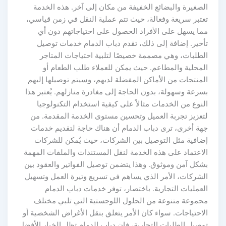
الصغيرة والبضائع الخفيفة من مكان إلى آخر. هذه الخدمة
تعتبر سريعة وفعالة، حيث تتم عملية النقل في زمن قياسي،
مما يسهل على الأفراد الحصول على احتياجاتهم دون أي
تأخير. إضافة إلى ذلك، تقدم دباب الدمام خدمات توصيل
الطلبات، وهي مصممة خصيصًا لتلبية احتياجات المتاجر
المحلية والمطاعم. حيث يمكن للعملاء طلب الطعام أو
المنتجات من الأماكن المفضلة لديهم، وسيتم توصيلها إليهم
بسرعة وسهولة، بدون الحاجة إلى مغادرة منازلهم. يُعتبر هذا
النوع من الخدمات مثالاً على كيفية استخدام التكنولوجيا
لتعزيز تجربة العميل وتحسين مستوى الخدمة المقدمة. من
جهة أخرى، ترى دباب الدمام أن هناك حاجة لتقديم خدمات
إضافية مثل التوصيل بين الشركات، حيث يُمكن للشركات
الاعتماد على هذه الخدمة لنقل المستندات والملفات المهمة
بشكل آمن وموثوق. وهذا يتضمن توصيل الفواتير والعقود بين
الشركات، الأمر الذي يساهم في تسريع وتيرة العمل وتسهيل
العمليات التجارية. باختصار، توفر خدمات دباب الدمام
مجموعة متنوعة من الحلول اللوجستية التي تلبي مختلف
الاحتياجات. سواء كان الأمر يتعلق بنقل الأغراض الشخصية أو
توصيل الطلبات التجارية، فإن دباب الدمام تظل الخيار الأفضل