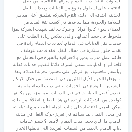
السنوات، أثبتت دباب الدمام ميزاتها التنافسية من خلال
الاعتماد على أسطول متنوع من الدبابات ومعدات النقل
الحديثة. إضافة إلى ذلك، تلتزم الشركة بتطبيق أعلى معايير
السلامة والجودة، مما ساعدها في كسب ثقة العديد من
العملاء، سواء كانوا أفرادًا أو شركات. لقد شهدت الشركة نموًا
ملحوظًا في حجم أعمالها، والذي يعكس زيادة الطلب على
خدمات نقل الدبابات في الدمام. تُعد دباب الدمام رائدة في
تقديم حلول مبتكرة في مجال النقل، فقد قامت بتوظيف
طاقم عمل مدرب يتميز بالاحترافية والخبرة في التعامل مع
كافة أنواع الدبابات. تسعى الشركة دائمًا لتقديم خدمات فعالة
وبأسعار تنافسية، مع التركيز على تحسين تجربة العملاء، وهذا
ما يجعلها الخيار الأول للكثيرين في المنطقة. من خلال الابتكار
المستمر والتوسع في الخدمات، تبقى دباب الدمام ملتزمة
بتقديم أفضل الخيارات في نقل الدبابات، مما يعزز من مكانتها
كواحدة من الشركات الرائدة في هذا القطاع. انطلاقًا من ذلك،
يمكن للعميل الاعتماد على دباب الدمام لتلبية جميع احتياجاته
في مجال النقل، بما يساهم في تعزيز حركة النقل في مدينة
الدمام. ما الذي يجعل دباب الدمام الأفضل؟ تتميز خدمات
دباب الدمام بالعديد من السمات الفريدة التي تجعلها الخيار