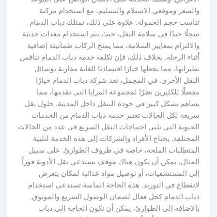
والسعر وموقعي الاستلام والتسليم، مع استخدام مركبة
تناسب حجم الحمولة. علاوة على ذلك، تمتلك دباب الدمام
سجلًا جيدًا في سلامة النقل، حيث يتم استخدام معدات حديثة
والالتزام بمعايير السلامة، مما يمنح الركاب طمأنينة إضافية
أثناء الرحلة. بخلاف ذلك، فإن تكلفة خدمة دباب الدمام تنافس
نظيراتها، مما يجعلها خيارًا اقتصاديًا للغاية مقارنة بوسائل
النقل الأخرى. في المجمل، تعد شركة دباب الدمام خيارًا
مفضلًا للكثيرين نظرًا لمجموعة المزايا التي تقدمها، مما
يساهم بشكل كبير في جودة التنقل داخل المدينة. حلول نقل
سريعة لكل الحالات تعتبر خدمة دباب الدمام من الخدمات
الحيوية التي تلبي احتياجات النقل السريع في عدد من الحالات
المختلفة. يحتاج الأفراد والشركات إلى هذه الخدمة لتلبية
المتطلبات الملحة، خاصة في ظروف الطوارئ. على سبيل
المثال، يمكن أن يكون هناك موقف يستدعي نقل الأدوية فوراً
إلى المستشفيات، أو توصيل مواد غذائية لمكان يتعرض
لانقطاع في التوريد. هذه الحاجة الماسة تستدعي استخدام
دباب الدمام كحل فعال لضمان الوصول السريع والموثوق.
بالإضافة إلى الطوارئ، يمكن أن تكون الحاجة إلى دباب