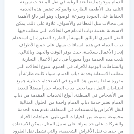
الدمام موجودة أيضاً عند الرغبة في نقل المنتجات سريعة
التلف مثل الأطعمة الطازجة والفواكه. تضمن هذه الخدمة
الحفاظ على الجودة وسرعة الوصول، وهو أمر بالغ الأهمية
في مجالات مثل المطاعم والأسواق. علاوة على ذلك، يمكن
الاستعانة بخدمة دباب الدمام في الحالات التي تتطلب فيها
النقل الفوري للوثائق المهمة أو الطرود الصغيرة. إن استخدام
دباب الدمام في هذه السياقات يسهل على جميع الأطراف
إنجاز الأعمال بسلاسة، حيث يوفر الوقت والجهد. وبالتالي،
تلعب هذه الخدمة دوراً محورياً في دعم الأعمال التجارية
والنشاطات اليومية للأفراد. في العموم، تتنوع الحالات التي
تتطلب الاستعانة بخدمة دباب الدمام، سواء كانت طارئة أو
مقررة سلفا. يضمن هذا التنوع في الاستخدامات تلبية جميع
احتياجات النقل، مما يجعل دباب الدمام خياراً مفضلاً للعديد
من الأشخاص في المنطقة. أنواع الخدمات المقدمة من دباب
الدمام تعتبر خدمة دباب الدمام واحدة من الحلول المثالية
لنقل الأغراض والمستندات في المنطقة. تقدم هذه الخدمة
مجموعة متنوعة من الخيارات التي تلبي احتياجات الأفراد
والشركات على حد سواء. على سبيل المثال، يمكن الاستفادة
من خدمات نقل الأغراض الشخصية، والتي تشمل نقل الطرود