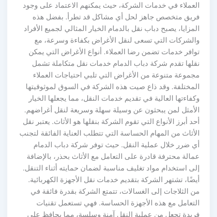
العملاء في خدمات الشركة، حيث يمكنهم الاعتماد على وجود
فريق متخصص جاهز لحل أي مشاكل قد تطرأ. بفضل هذه
المزايا، يصبح دباب نقل بالدمام الخيار المثالي لجميع الأفراد
والشركات التي تسعى لنقل الأغراض بكفاءة وسرعة، مع
توافر خدمات تضمن رضا العملاء. أنواع الأغراض التي يمكن
نقلها تقدم شركة دباب الدمام خدمات نقل متكاملة تشمل
مجموعة متنوعة من الأغراض التي تلبي احتياجات العملاء
المختلفة. وقد ذاع صيت هذه الشركة في السوق لموثوقيتها
وكفاءتها العالية في تقديم خدمات النقل، مما يجعلها الخيار
الأمثل لمن يبحثون عن وسيلة سهلة وسريعة لنقل أغراضهم.
أحد أبرز الأنواع التي تقوم الشركة بنقلها هو الأثاث. يعتبر نقل
الأثاث من المهام الحساسة التي تتطلب العناية الفائقة لتجنب
أي ضرر خلال عملية النقل. حيث توفر شركة دباب الدمام
عمالة محترفة قادرة على التعامل مع الأثاث بحذر، بالإضافة
إلى استخدام مواد تغليف مناسبة لضمان حمايته أثناء التنقل.
أيضًا، تشتهر الشركة بتقديم خدمات نقل الأجهزة الكهربائية.
من الثلاجات إلى الغسالات، تتمتع الشركة بقدرة فائقة في
التعامل مع هذه الأجهزة الحساسة. فهي تستعمل تقنيات
فريدة تجعل من عملية النقل آمنة وسلسة، مما يحافظ على