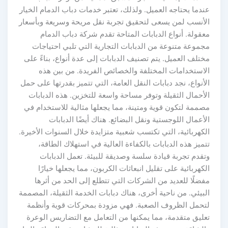
عندما يحتاجه العميل. ولذلك، تعتبر خدمات دباب الدمام الخيار
الأنسب لمن يسعى لتحقيق تجربة نقل مريحة وسريعة وبأسعار
معقولة. أنواع الدبابات المتاحة تقدم شركة دباب الدمام
مجموعة متنوعة من الدبابات التجارية التي تلبي احتياجات
مختلف العميل. يتم تصنيف الدبابات إلى عدة أنواع، بناءً على
الاستخدامات المختلفة والخصائص الفريدة. من بين هذه
الأنواع، نجد دبابات النقل العامة، التي تتميز بقدرتها على حمل
الأحمال الثقيلة وتوفر مساحة واسعة للتخزين. هذه الدبابات
مصممة لتكون قوية ومتينة، مما يجعلها مثالية للاستخدام في
الأعمال اللوجستية ونقل البضائع. هناك أيضًا الدبابات
الكهربائية، التي تكتسب شعبية متزايدة خلال السنوات الأخيرة.
تتميز هذه الدبابات بالكفاءة العالية في استهلاك الطاقة،
وتقدم تجربة قيادة سلسة وصديقة للبيئة. تعمل الدبابات
الكهربائية على تقليل انبعاثات الكربون، مما يجعلها خيارًا
مفضلًا للعديد من الشركات التي تتطلع إلى الحد من أثرها
البيئي. من ناحية أخرى، هناك دبابات الخدمة الثقيلة، المصممة
لتحمل الظروف الصعبة. فهي مزودة بمحركات قوية وأنظمة
تعليق متقدمة، مما يمكنها من التعامل مع التضاريس الوعرة