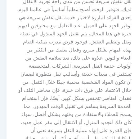
نقل عفش سريعة تحسن من مدى راحة تجربة الانتقال
لديك. فتوفير الوقت أصبح مطلباً أساسياً في عالمنا اليوم.
إحدى الفوائد البارزة لاختيار خدمة نقل عفش سريعة هي
توفير الجهد على العميل. عند التعامل مع محترفين لديهم
خبرة في هذا المجال، يتم تقليل الجهد المبذول في تعبئة
ونقل وتنظيم العفش. فوجود فريق مدرب يمكنه القيام
بهذه المهام بشكل سريع وفعال يعفيك من الكثير من
العناء والتوتر. علاوة على ذلك، تعد سلامة العفش من
أولويات خدمة النقل السريعة. الشركات المتخصصة
تستثمر في معدات حديثة وأساليب نقل متطورة لضمان
أن تكون المواد الشخصية محمية جيدًا خلال التنقل. من
خلال الاعتماد على فرق ذات خبرة، فإن مخاطر التلف أو
فقدان العناصر تنخفض بشكل كبير. أيضًا، فإن استخدام
الخدمة السريعة يساهم في تقليل الوقت المهدور، مما
يسمح للعملاء بالاستفادة من وقتهم بشكل أفضل. سواء
كان ذلك لتجديد المنزل، أو الانتقال إلى مقر عمل جديد،
فإن القدرة على إنهاء عملية النقل بسرعة تعني أن
بإمكانك التركيز على أمور أخرى أكثر أهمية في حياتك