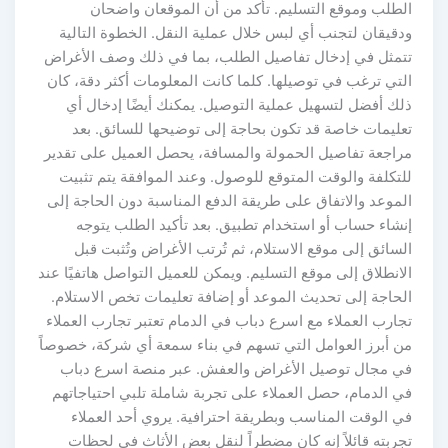
الطلب وموقع التسليم. تأكد من أن الموقعان واضحان
ودقيقان لتجنب أي لبس خلال عملية النقل. الخطوة التالية
تتمثل في إدخال تفاصيل الطلب، بما في ذلك وصف الأغراض
التي ترغب في توصيلها. كلما كانت المعلومات أكثر دقة، كان
ذلك أفضل لتسهيل عملية التوصيل. يمكنك أيضًا إدخال أي
تعليمات خاصة قد تكون بحاجة إلى توضيحها للسائق. بعد
مراجعة تفاصيل الحمولة والمسافة، يحصل العميل على تقدير
للتكلفة والوقت المتوقع للوصول. وعند الموافقة يتم تثبيت
الموعد والاتفاق على طريقة الدفع المناسبة دون الحاجة إلى
إنشاء حساب أو استخدام تطبيق. بعد تأكيد الطلب يتوجه
السائق إلى موقع الاستلام، ثم تُرتب الأغراض وتُثبت قبل
الانطلاق إلى موقع التسليم. ويمكن للعميل التواصل هاتفيًا عند
الحاجة إلى تحديث الموعد أو إضافة تعليمات تخص الاستلام.
تجارب العملاء مع اسرع دباب في الدمام تعتبر تجارب العملاء
من أبرز العوامل التي تسهم في بناء سمعة أي شركة، خصوصاً
في مجال توصيل الأغراض والعفش. عبر منصة اسرع دباب
في الدمام، حصل العملاء على تجربة شاملة تلبي احتياجاتهم
في الوقت المناسب وبطريقة احترافية. يروي أحد العملاء
تجربته قائلاً إنه كان مضطراً لنقل بعض الأثاث في لحظات