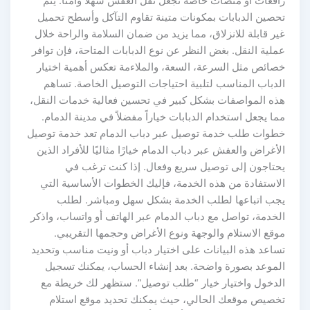
رافعات أو منصات خاصة تجعل نقل العفش سهلاً وآمناً. يتم
تحصين الدبابات بمكونات متينة تقاوم التآكل وأسطح تحميل
غير قابلة للانزلاق، مما يزيد من ضمان السلامة والراحة خلال
عملية النقل. بغض النظر عن نوع الدبابات المتاحة، فإن توافر
خصائص مثل السرعة، السعة، والملاءمة تعكس أهمية اختيار
الدباب المناسب لتلبية احتياجات التوصيل الخاصة. تساهم
هذه المواصفات بشكل كبير في تحسين فعالية خدمات النقل،
مما يجعل استخدام الدبابات خياراً مفضلاً في مدينة الدمام.
خطوات طلب خدمة توصيل عبر دباب الدمام تعد خدمة توصيل
الأغراض والعفش عبر دباب الدمام خيارًا مثاليًا للأفراد الذين
يحتاجون إلى توصيل سريع وفعال. إذا كنت ترغب في
الاستفادة من هذه الخدمة، فإليك الخطوات الأساسية التي
يجب اتباعها لطلب الخدمة بشكل سهل ومباشر. لطلب
الخدمة، تواصل مع دباب الدمام عبر الهاتف أو واتساب، واذكر
موقع الاستلام والوجهة ونوع الأغراض وحجمها التقريبي.
تساعد هذه البيانات على اختيار دباب أو ونيت مناسب وتحديد
الموعد بصورة واضحة. بعد إنشاء الحساب، يمكنك تسجيل
الدخول واختيار خيار “طلب توصيل”. ستظهر لك خريطة مع
تخصيص موقعك الحالي، حيث يمكنك تحديد موقع استلام