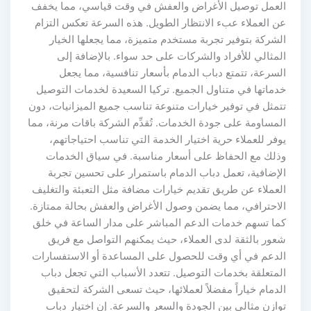
العمل توصيل الأغراض والعفش في وقت قياسي، مما يخفف
عن العملاء عبء الانتظار الطويل. هذه السرعة تعكس التزام
الشركة بتوفير تجربة مستخدم متميزة، مما يجعلها الخيار
المثالي للأفراد والشركات على حد سواء. بالإضافة إلى
السرعة، تتمتع دباب الدمام بأسعار تنافسية، مما يجعل
خدماتها في متناول الجميع. تركيا السعيدة لخدمات التوصيل
تتمثل في توفير خيارات متنوعة تناسب جميع الميزانيات، دون
المساومة على جودة الخدمات. تُقدِّم الشركة باقات مرنة، مما
يوفر للعملاء حرية اختيار الخدمة التي تناسب احتياجاتهم،
وذلك مع الحفاظ على أسعار مناسبة. في سياق الخدمات
الإضافية، تعمل دباب الدمام باستمرار على تحسين تجربة
العملاء عن طريق تقديم خيارات مضافة مثل التعبئة والتغليف
الاحترافي، مما يضمن وصول الأغراض والعفش بحالة ممتازة.
كما تسهم خدمات الدعم المباشر على مدار الساعة في خلق
شعور بالثقة لدى العملاء، حيث يمكنهم التواصل مع فريق
الدعم في أي وقت للحصول على المساعدة أو الاستفسارات
المتعلقة بخدمات التوصيل. تتعدد الأسباب التي تجعل دباب
الدمام خياراً مفضلاً لعملائها، حيث تسعى الشركة لتحقيق
توازن مثالي بين الجودة والسعر والسرعة. إن اختيار دباب