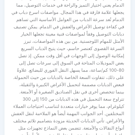
الدمام يعني اختيار التميز والراحة في خدمات التوصيل، مما
يجعلها علامة فارقة في هذا المجال. مواصفات اسرع دباب في
الدمام تُعد سرعة الدباب من العوامل الأساسية التي تساهم
في كفاءة توصيل الأغراض والعفش في الدمام. يمكن تصنيف
دبابات التوصيل وفقاً لمواصفات فنية معينة تجعلها الخيار
الأمثل للمهام اللوجستية. من بين هذه المواصفات، تبرز
السرعة القصوى كعنصر حاسم، حيث يتيح الدباب السريع
إمكانية الوصول إلى الوجهات في أقل وقت ممكن. إذ تصل
بعض الموديلات المتاحة في السوق إلى سرعات تصل إلى
80-100 كم/ساعة، مما يسهل النقل الفوري للبضائع. علاوةً
على ذلك، تتفاوت السعة الخاصة بالدبابات من حيث الحمولة.
فبعض الدبابات مصممة لتحميل الأغراض الكبيرة والثقيلة،
بينما تتخصص أخرى في نقل الصناديق الصغيرة أو الأمتعة.
تتراوح سعة التحميل في هذه الدبابات من 150 إلى 300
كيلوغرام، مما يوفر خيارات متعددة لتناسب احتياجات العملاء
المختلفين. أحد الجوانب المهمة أيضاً هو الملاءمة لنقل العفش
والأغراض. تأتي الدبابات الحديثة مزودة بتصاميم تلائم مختلف
أنواع النقالات والأمتعة. تتضمن بعض النماذج تجهيزات مثل