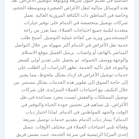
أساسيًا في تقديم حلول سريعة وموثوقة لتوصيل الأغراض. تعد
هذه الوسائل مثالية لنقل الأغراض الصغيرة ومتوسطة الحجم،
وخاصة في المناطق ذات الكثافة المرورية العالية. تعمل
شركات توصيل متخصصة في الدمام على توفير خيارات
متعددة لتلبية جميع احتياجات العملاء، مما يعزز من راحة
المستخدمين ويزيد من كفاءة عملية التوصيل. أصبح طلب
خدمة نقل الأغراض في الدمام أكثر سهولة من خلال التواصل
المباشر بالهاتف أو واتساب. يرسل العميل موقع الاستلام
والوجهة ووصف الحمولة، ثم يحصل على تقدير أولي للسعر
والموعد قبل تأكيد الخدمة. تظهر الدراسات أن الطلب على
خدمات توصيل الأغراض قد ازداد بشكل ملحوظ، مما يشير
إلى حاجة السوق إلى تطوير هذه الخدمات بشكل مستمر. من
خلال التكيف مع احتياجات العملاء المتزايدة، فإن شركات
توصيل الممتلكات والعفش ليست مجرد مساعدة في نقل
الأغراض، بل تساهم في تحسين جودة الحياة والتوفير في
الوقت والجهد للمواطنين في الدمام. لماذا اختيار دباب
الدمام؟ يمتاز دباب الدمام بتقديم خدمات توصيل سريعة
وفعالة تلبي احتياجات العملاء في مختلف الأوقات. تتمثل
إحدى المزايا الرئيسية في سرعة الخدمة، حيث يضمن فريق