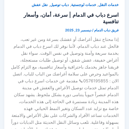
,
,
,
خدمات النقل
خدمات لوجستية
دباب توصيل
نقل عفش
اسرع دباب في الدمام | سرعة، أمان، وأسعار
تنافسية
فريق دباب الدمام
/
ديسمبر 23, 2025
إذا محتاج تنقل أغراضك أو عفشك بسرعة ومن غير تعب،
فالحل عند دباب الدمام، لأننا نوفر لك اسرع دباب في الدمام
بخدمة سريعة وآمنة وتوصيل في نفس الوقت. سواء نقل
أغراض خفيفة، عفش شقق، أو توصيل طلبات مستعجلة،
فريقنا جاهز يخدمك باحترافية وأسعار تنافسية، مع التزام كامل
بالمواعيد وحرص على سلامة أغراضك من الباب للباب. اتصل
الان : 0576195855📞 مقدمة عن خدمات اسرع دباب في
الدمام تمثل خدمات توصيل الأغراض والعفش في مدينة
الدمام عنصراً حيوياً يتنامى دوره بشكل ملحوظ. يشهد سكان
هذه المدينة زيادة مستمرة في الحاجة إلى هذه الخدمات،
خاصة مع تزايد عدد السكان وتغير النمط الحياتي. فهذه
الخدمات تساعد الأفراد والشركات على نقل الأغراض والامتعة
بسهولة وفاعلية. تلعب وسائل النقل الحديثة مثل الدبابات دوراً