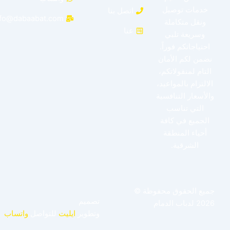
خدمات توصيل
اتصل بنا
info@dabaabat.com
ونقل متكاملة
عنا
وسريعة تلبي
احتياجاتكم فوراً.
نضمن لكم الأمان
التام لمنقولاتكم،
الالتزام بالمواعيد،
والأسعار التنافسية
التي تناسب
الجميع في كافة
أحياء المنطقة
الشرقية.
جميع الحقوق محفوظة ©
تصميم
2026 لدباب الدمام
وتطوير
ايليت
للتواصل
واتساب