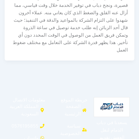
قصيرة، ونجح دباب في توفير الخدمة خلال وقت قياسي، مما
أزال عنه القلق والضغط الذي كان يعاني منه. عملاء آخرون
شهدوا على التزام الشركة بالمواعيد والدقة في التنفيذ؛ حيث
قال أحد الزبائن إنه طلب خدمة توصيل في ساعة الذروة
وتمكن فريق العمل من الوصول في الوقت المحدد دون أي
تأخير. هذا يظهر قدرة الشركة على التعامل مع مختلف ضغوط
العمل
خريطة الموقع
معلومات الاتصال
الصفحة
المملكة العربية
الرئيسية
السعودية
يسعدنا في دباب
سياسة
0576195855
الدمام لنقل
الخصوصية
العفش تقديم
واتساب