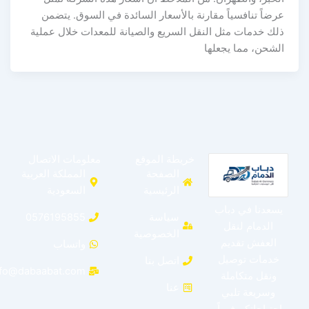
عرضاً تنافسياً مقارنة بالأسعار السائدة في السوق. يتضمن
ذلك خدمات مثل النقل السريع والصيانة للمعدات خلال عملية
الشحن، مما يجعلها
خريطة الموقع
معلومات الاتصال
الصفحة
المملكة العربية
الرئيسية
السعودية
يسعدنا في دباب
سياسة
0576195855
الدمام لنقل
الخصوصية
العفش تقديم
واتساب
خدمات توصيل
اتصل بنا
info@dabaabat.com
ونقل متكاملة
عنا
وسريعة تلبي
احتياجاتكم فوراً.