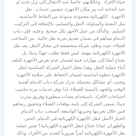
حياة الأفراد . وعائلاتهم، خاصةً عند الانتقال إلى نزل جديد أو
عند الحاجة لت يير مكان الأجهزة. تتضمن خدمات . نقل
الأجهزة . الكهربائية مجموعة متنوعة من النقاط الأساسية،
مثل التعبئة والمناولة، النقل والتسليم، بالإضافة إلى التركيب
السليم . والتأكد من عمل الأجهز بكل صحيح. وعليه، فإن دباب
الدمام تساهم في ضمان تقديم تجربة نقل خالية . من المتاعب
لعملاء، حيث وظف شركة متخصصة في مجال النقل. يعد نقل
الأجهزة الكهربائية مهمة. ليس فقط تطلب جهدًا بدنيًا، بل
تحتاج أيضًا إلى مهارات فنية لضمان عدم تعرض الأجهزة للتلف
أثناء عملية النقل. وهذا يجعل اختيار الشركة المناسبة لنقل
الأجهزة خطوة أساسية لضمان الحفاظ على سلامة الأجهزة
وتجنب أي مشاكل محتملة. تدرك شركة دباب الدمام أهمية
الوقت والجهد بالنسبة للعملاء، لذا توفر خدمات مرنة تناسب
احتياجات الأفراد. باستخدام معدات متطورة وفريق مدرب
جيدًا، تسعى الشركة إلى تلبية توقعات العملاء وتحقيق رضاهم.
فمن خلال تجربتها وخبرتها الواسعة، أصبحت دباب الدمام
الخيار الأمثل لنقل الأجهزة الكهربائية في الدمام، الخبر،
والظهران. لماذا تحتاج لنقل الاجهزة الكهربائية؟ تعتبر عملية
نقل الأجهزة الكهربائية أمراً ضرورياً للعديد من الأفراد، وذلك