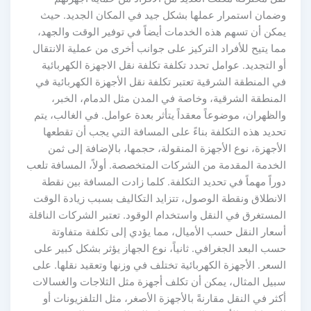
وضمان استمرار عملها بشكل جيد في المكان الجديد. حيث
يمكن أن تسهم هذه الخدمات أيضاً في توفير الوقت والجهد،
مما يتيح للأفراد التركيز على جوانب أخرى من عملية الانتقال
أو التجديد. عوامل تحدد تكلفة تكلفة نقل الاجهزة الكهربائية
في المنطقة الشرقية تعتبر تكلفة نقل الأجهزة الكهربائية في
المنطقة الشرقية، وخاصة في المدن مثل الدمام، الخبر،
والظهران، موضوعاً معقداً يتأثر بعدة عوامل. في الغالب، يتم
تحديد هذه التكلفة بناءً على المسافة التي يجب أن تقطعها
الأجهزة، نوع الأجهزة المنقولة، حجمها، بالإضافة إلى ثمن
الخدمة المقدمة من الشركات المتخصصة. أولاً، المسافة تلعب
دوراً مهماً في تحديد التكلفة. كلما زادت المسافة بين نقطة
الانطلاق ونقطة الوصول، تتزايد التكاليف بسبب زيادة الوقت
المستغرق في النقل واستخدام الوقود. تعتبر الشركات الناقلة
أسعار النقل حسب الأميال، مما يؤدي إلى تكلفة متفاوتة
حسب البعد الجغرافي. ثانياً، نوع الجهاز يؤثر بشكل كبير على
السعر. الأجهزة الكهربائية تختلف في وزنها وتعقيد نقلها. على
سبيل المثال، يمكن أن تكلف أجهزة مثل الثلاجات والغسالات
أكثر في النقل مقارنةً بالأجهزة الأصغر، مثل التلفزيونات أو