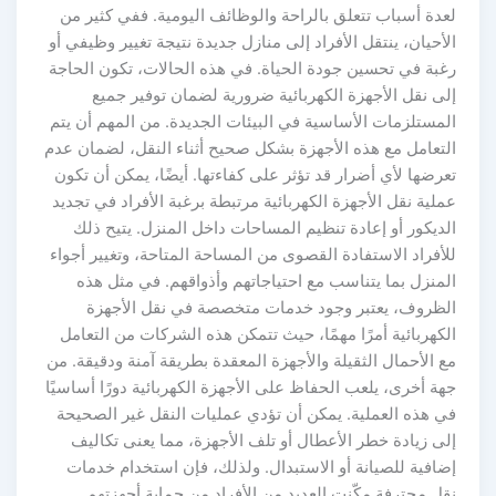
لعدة أسباب تتعلق بالراحة والوظائف اليومية. ففي كثير من
الأحيان، ينتقل الأفراد إلى منازل جديدة نتيجة تغيير وظيفي أو
رغبة في تحسين جودة الحياة. في هذه الحالات، تكون الحاجة
إلى نقل الأجهزة الكهربائية ضرورية لضمان توفير جميع
المستلزمات الأساسية في البيئات الجديدة. من المهم أن يتم
التعامل مع هذه الأجهزة بشكل صحيح أثناء النقل، لضمان عدم
تعرضها لأي أضرار قد تؤثر على كفاءتها. أيضًا، يمكن أن تكون
عملية نقل الأجهزة الكهربائية مرتبطة برغبة الأفراد في تجديد
الديكور أو إعادة تنظيم المساحات داخل المنزل. يتيح ذلك
للأفراد الاستفادة القصوى من المساحة المتاحة، وتغيير أجواء
المنزل بما يتناسب مع احتياجاتهم وأذواقهم. في مثل هذه
الظروف، يعتبر وجود خدمات متخصصة في نقل الأجهزة
الكهربائية أمرًا مهمًا، حيث تتمكن هذه الشركات من التعامل
مع الأحمال الثقيلة والأجهزة المعقدة بطريقة آمنة ودقيقة. من
جهة أخرى، يلعب الحفاظ على الأجهزة الكهربائية دورًا أساسيًا
في هذه العملية. يمكن أن تؤدي عمليات النقل غير الصحيحة
إلى زيادة خطر الأعطال أو تلف الأجهزة، مما يعنى تكاليف
إضافية للصيانة أو الاستبدال. ولذلك، فإن استخدام خدمات
نقل محترفة مكّنت العديد من الأفراد من حماية أجهزتهم