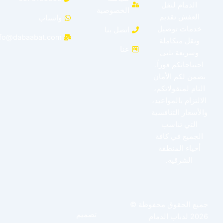
الدمام لنقل
الخصوصية
العفش تقديم
واتساب
خدمات توصيل
اتصل بنا
info@dabaabat.com
ونقل متكاملة
عنا
وسريعة تلبي
احتياجاتكم فوراً.
نضمن لكم الأمان
التام لمنقولاتكم،
الالتزام بالمواعيد،
والأسعار التنافسية
التي تناسب
الجميع في كافة
أحياء المنطقة
الشرقية.
جميع الحقوق محفوظة ©
تصميم
2026 لدباب الدمام