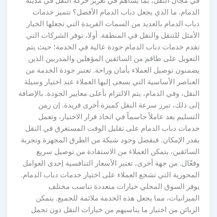
في مجال النقل، بما يساهم في تعزيز حركة النقل في مدينة
الدمام. ما الذي يجعل دباب الدمام الأفضل؟ تتميز خدمات
دباب الدمام بالعديد من السمات الفريدة التي تجعلها الخيار
الأمثل للتنقل والنقل في المنطقة. أولا، توفر الشركات التي
تقدم خدمات دباب الدمام جودة عالية في الخدمة؛ حيث يتم
التعويل على طاقم من السائقين المؤهلين والمدربين الذين
يضمنون توصيل العملاء بأمان وراحة. تعتبر جودة الخدمة من
العناصر الأساسية التي يسعى إليها العملاء عند اختيار وسيلة
النقل، وفي الدمام، يتم الالتزام بأعلى معايير الجودة. بالإضافة
إلى ذلك، تبرز سرعة النقل كميزة أخرى فريدة. إن زمن
التسليم يعد عاملاً حاسماً في اتخاذ قرار الاختيار، وتعمل
خدمات دباب الدمام على تقليل الوقت المستغرق في النقل
بقدر الإمكان. فبفضل وجود شبكة من الطرق المجهزة وتجربة
السائقين، يتمكن العملاء من الاستفادة من توصيل سريع
وفعّال. من جهة أخرى، تعتبر الأسعار التنافسية إحدى العوامل
المحورية التي تشجع العملاء على اختيار خدمات دباب الدمام.
يوفر السوق المحلي خيارات متعددة تناسب مختلف
الميزانيات، مما يجعل هذه الخدمة ملائمة للجميع. يتمكن
الزبائن من اختيار ما يناسبهم من خيارات النقل دون تحمل