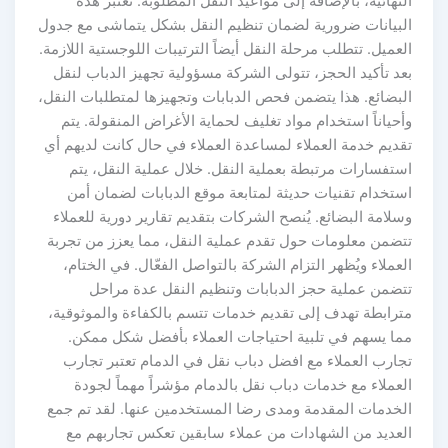
النهائية، بالإضافة إلى مواعيد النقل المطلوبة. تعتبر هذه
البيانات ضرورية لضمان تنظيم النقل بشكل يتماشى مع جدول
العميل. تتطلب مرحلة النقل أيضاً الترتيبات اللوجستية اللازمة.
بعد تأكيد الحجز، تتولى الشركة مسؤولية تجهيز الدباب لنقل
البضائع. هذا يتضمن فحص الدبابات وتجهيزها لمتطلبات النقل،
وأحياناً استخدام مواد تغليف لحماية الأغراض المنقولة. يتم
تقديم خدمة العملاء لمساعدة العملاء في حال كانت لديهم أي
استفسارات مرتبطة بعملية النقل. خلال عملية النقل، يتم
استخدام تقنيات حديثة لمتابعة موقع الدبابات لضمان أمن
وسلامة البضائع. يُنصح الشركات بتقديم تقارير دورية للعملاء
تتضمن معلومات حول تقدم عملية النقل، مما يعزز من تجربة
العملاء ويُظهر التزام الشركة بالتواصل الفعّال. في الختام،
تتضمن عملية حجز الدبابات وتنظيم النقل عدة مراحل
مترابطة تهدف إلى تقديم خدمات تتسم بالكفاءة والموثوقية،
مما يسهم في تلبية احتياجات العملاء بأفضل شكل ممكن.
تجارب العملاء مع افضل دباب نقل في الدمام تعتبر تجارب
العملاء مع خدمات دباب نقل بالدمام مؤشراً مهماً لجودة
الخدمات المقدمة ومدى رضا المستخدمين عنها. لقد تم جمع
العديد من الشهادات من عملاء سابقين تعكس تجاربهم مع