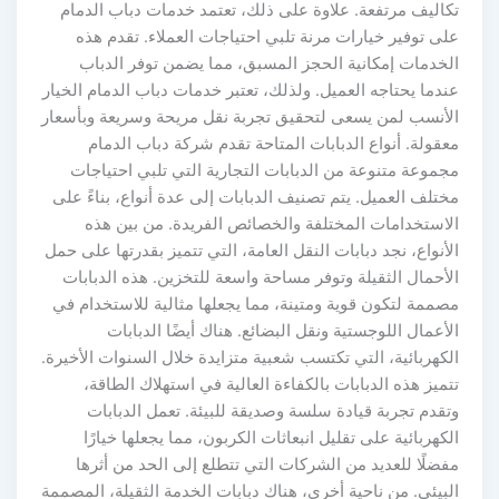
تكاليف مرتفعة. علاوة على ذلك، تعتمد خدمات دباب الدمام
على توفير خيارات مرنة تلبي احتياجات العملاء. تقدم هذه
الخدمات إمكانية الحجز المسبق، مما يضمن توفر الدباب
عندما يحتاجه العميل. ولذلك، تعتبر خدمات دباب الدمام الخيار
الأنسب لمن يسعى لتحقيق تجربة نقل مريحة وسريعة وبأسعار
معقولة. أنواع الدبابات المتاحة تقدم شركة دباب الدمام
مجموعة متنوعة من الدبابات التجارية التي تلبي احتياجات
مختلف العميل. يتم تصنيف الدبابات إلى عدة أنواع، بناءً على
الاستخدامات المختلفة والخصائص الفريدة. من بين هذه
الأنواع، نجد دبابات النقل العامة، التي تتميز بقدرتها على حمل
الأحمال الثقيلة وتوفر مساحة واسعة للتخزين. هذه الدبابات
مصممة لتكون قوية ومتينة، مما يجعلها مثالية للاستخدام في
الأعمال اللوجستية ونقل البضائع. هناك أيضًا الدبابات
الكهربائية، التي تكتسب شعبية متزايدة خلال السنوات الأخيرة.
تتميز هذه الدبابات بالكفاءة العالية في استهلاك الطاقة،
وتقدم تجربة قيادة سلسة وصديقة للبيئة. تعمل الدبابات
الكهربائية على تقليل انبعاثات الكربون، مما يجعلها خيارًا
مفضلًا للعديد من الشركات التي تتطلع إلى الحد من أثرها
البيئي. من ناحية أخرى، هناك دبابات الخدمة الثقيلة، المصممة