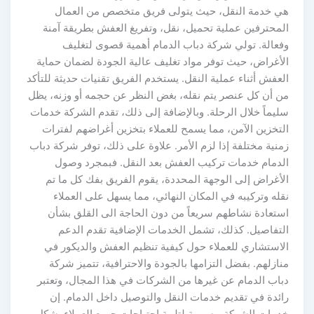
هي خدمة النقل، حيث يتولى فريق متخصص من العمال
المحترفين عملية تحميل، نقل، وتفريغ العفش بطريقة آمنة
وفعالة. تولي شركة دباب الدمام أهمية قصوى لتغليف
الأغراض، حيث توفر مواد تغليف عالية الجودة لضمان حماية
العفش أثناء عملية النقل. يستخدم الفريق تقنيات حديثة للتأكد
من أن كل عنصر يتم نقله، بغض النظر عن حجمه أو وزنه، يظل
سليماً خلال الرحلة. وبالإضافة إلى ذلك، تقدم الشركة خدمات
التخزين الآمن، مما يسمح للعملاء بتخزين أغراضهم لفترات
زمنية مختلفة إذا لزم الأمر. علاوة على ذلك، توفر شركة دباب
الدمام خدمات تركيب العفش بعد النقل. فبمجرد وصول
الأغراض إلى الوجهة المحددة، يقوم الفريق بفك كل ما تم
نقله وتركيبه في المكان النهائي، مما يسهل على العملاء
استعادة نشاطهم سريعاً من دون الحاجة الى القلق بشأن
التفاصيل. كذلك، تشمل الخدمات الإضافية تقدم الدعم
الاستشاري للعملاء حول كيفية تنظيم العفش والديكور في
منازلهم. بفضل التزامها بالجودة والاحترافية، تتميز شركة
دباب الدمام عن غيرها من الشركات في هذا المجال، وتعتبر
رائدة في تقديم خدمات النقل والتوصيل داخل الدمام. إن