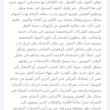
توفير الجهد على العميل. عند التعامل مع محترفين لديهم خبرة
في هذا المجال، يتم تقليل الجهد المبذول في تعبئة ونقل
وتنظيم العفش. فوجود فريق مدرب يمكنه القيام بهذه المهام
بشكل سريع وفعال يعفيك من الكثير من العناء والتوتر. علاوة
على ذلك، تعد سلامة العفش من أولويات خدمة النقل
السريعة. الشركات المتخصصة تستثمر في معدات حديثة
وأساليب نقل متطورة لضمان أن تكون المواد الشخصية
محمية جيدًا خلال التنقل. من خلال الاعتماد على فرق ذات
خبرة، فإن مخاطر التلف أو فقدان العناصر تنخفض بشكل
كبير. أيضًا، فإن استخدام الخدمة السريعة يساهم في تقليل
الوقت المهدور، مما يسمح للعملاء بالاستفادة من وقتهم
بشكل أفضل. سواء كان ذلك لتجديد المنزل، أو الانتقال إلى
مقر عمل جديد، فإن القدرة على إنهاء عملية النقل بسرعة
تعني أن بإمكانك التركيز على أمور أخرى أكثر أهمية في حياتك
اليومية. خدمات شركة دباب الدمام تقدم شركة دباب الدمام
مجموعة واسعة من الخدمات التي تلبي احتياجات العملاء في
مجال نقل العفش وتوصيل الأغراض داخل الدمام. تعتبر
الشركة خياراً مثالياً للأفراد والعائلات الذين يسعون إلى
خدمات نقل موثوقة وسريعة. من بين أبرز الخدمات المقدمة