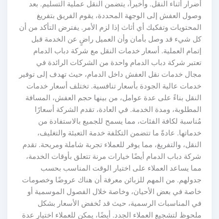
أضرار أثناء النقل. وأخيراً، يتضمن النقل عملية التسليم. بعد
وصول العفش إلى الوجهة المحددة، يقوم الفريق بتفريغ
المحتويات وتفكيك أي أثاث إذا لزم الأمر. يفترض التأكد من أن
كل شيء قد وصل بأمان وأن العميل راضٍ عن الخدمة قبل
إتمام العملية. أسعار خدمات النقل مع شركة دباب الدمام
تعتبر شركة دباب الدمام واحدة من الشركات الرائدة في
مجال خدمات نقل العفش داخل الدمام، حيث تهدف إلى توفير
خدمات عالية الجودة بأسعار تنافسية. تختلف أسعار خدمات
النقل بناءً على عدة عوامل، من بينها حجم العفش، المسافة
المطلوبة، ومدة الخدمة. في العادة، تقدم الشركة أسعارًا
مُناسبة لكافة الفئات، مما يسمح للجميع بالاستفادة من
خدماتها. عادةً ما تتضمن التكلفة خدمة التعبئة والتغليف،
النقل، والتفريغ، مما يوفر للعملاء تجربة شاملة ومريحة. تقدم
شركة دباب الدمام أيضًا خيارات مرنة تتعلق بأوقات الخدمة،
مما يساعد العملاء على اختيار الوقت المناسب بحسب
جدولهم. من المهم للزبائن معرفة أن هناك عروضًا وخصومات
خاصة في بعض الأحيان، وخاصة خلال الفصول الموسمية أو
في المناسبات الرسمية، حيث قد تُخفض الأسعار بشكل
ملحوظ لتشجيع العملاء الجدد. أيضًا، يمكن للعملاء اختيار عدة