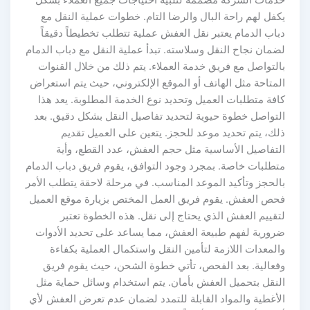
خدمات الشركة مصممة لتلبية احتياجات جميع العملاء بشكل
يكفل لهم راحة البال والرضا التام. خطوات عملية النقل مع
دباب الدمام يعتبر نقل العفش عملية تتطلب تخطيطاً دقيقاً
لضمان نجاح النقل وسلاسته. تبدأ عملية النقل مع دباب الدمام
بالتواصل مع فريق خدمة العملاء. يتم ذلك من خلال القنوات
المتاحة مثل الهاتف أو الموقع الإلكتروني، حيث يتم استعراض
كافة متطلبات العميل وتحديد نوع الخدمة المطلوبة. يعد هذا
التواصل خطوة حيوية لتحديد تفاصيل النقل بشكل دقيق. بعد
ذلك، يتم تحديد موعد للحجز. يتعين على العميل تقديم
التفاصيل الأساسية مثل حجم العفش، عدد القطع، وأية
متطلبات خاصة. بمجرد وجود التوافق، يقوم فريق دباب الدمام
بالحجز وتأكيد الموعد المناسب. في مرحلة لاحقة يتطلب الأمر
فحص العفش. يقوم فريق العمل المختص بزيارة موقع العميل
لتقييم العفش الذي يحتاج إلى نقل. هذه الخطوة تعتبر
ضرورية لفهم طبيعة العفش، مما يساعد على تحديد الأدوات
والمعدات اللازمة لتأمين النقل واستكمال العملية بكفاءة
وفعالية. بعد الفحص، تأتي خطوة الشحن، حيث يقوم فريق
النقل بتحميل العفش بأمان. يتم استخدام وسائل حماية مثل
الأغطية والمواد القابلة للتمدد لضمان عدم تعرض العفش لأي