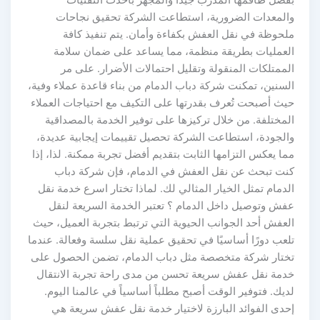
بفضل طاقمها المدرب جيدًا والمجهز بأحدث التقنيات
والمعدات الضرورية، استطاعت الشركة تحقيق نجاحات
ملحوظة في نقل العفش بكفاءة وأمان. يتم تنفيذ كافة
العمليات بطريقة منظمة، مما يساعد على ضمان سلامة
الممتلكات المنقولة وتقليل احتمالات الأضرار. على مر
السنين، تمكنت شركة دباب الدمام من بناء قاعدة عملاء وفية،
حيث أصبحت تُعرف بقدرتها على التكيف مع احتياجات العملاء
المختلفة. من خلال تركيزها على توفير الخدمة بالمصداقية
والجودة، استطاعت الشركة تحصيل تقييمات إيجابية عديدة،
مما يعكس التزامها الثابت بتقديم أفضل تجربة ممكنة. لذا، إذا
كنت تبحث عن نقل العفش في الدمام، فإن شركة دباب
الدمام تمثل الخيار المثالي لك. لماذا تختار اسرع خدمة نقل
عفش وتوصيل داخل الدمام ؟ تعتبر الخدمة السريعة لنقل
العفش أحد الجوانب الحيوية التي ترتبط بتجربة العميل، حيث
تلعب دورًا أساسيًا في تحقيق عملية نقل سلسة وفعالة. عندما
تختار شركة متخصصة مثل دباب الدمام، تضمن الحصول على
خدمة نقل عفش سريعة تحسن من مدى راحة تجربة الانتقال
لديك. فتوفير الوقت أصبح مطلباً أساسياً في عالمنا اليوم.
إحدى الفوائد البارزة لاختيار خدمة نقل عفش سريعة هي