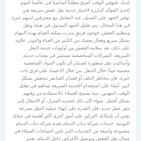
لديك. فتوفير الوقت أصبح مطلباً أساسياً في عالمنا اليوم.
إحدى الفوائد البارزة لاختيار خدمة نقل عفش سريعة هي
توفير الجهد على العميل. عند التعامل مع محترفين لديهم خبرة
في هذا المجال، يتم تقليل الجهد المبذول في تعبئة ونقل
وتنظيم العفش. فوجود فريق مدرب يمكنه القيام بهذه المهام
بشكل سريع وفعال يعفيك من الكثير من العناء والتوتر. علاوة
على ذلك، تعد سلامة العفش من أولويات خدمة النقل
السريعة. الشركات المتخصصة تستثمر في معدات حديثة
وأساليب نقل متطورة لضمان أن تكون المواد الشخصية
محمية جيدًا خلال التنقل. من خلال الاعتماد على فرق ذات
خبرة، فإن مخاطر التلف أو فقدان العناصر تنخفض بشكل
كبير. أيضًا، فإن استخدام الخدمة السريعة يساهم في تقليل
الوقت المهدور، مما يسمح للعملاء بالاستفادة من وقتهم
بشكل أفضل. سواء كان ذلك لتجديد المنزل، أو الانتقال إلى
مقر عمل جديد، فإن القدرة على إنهاء عملية النقل بسرعة
تعني أن بإمكانك التركيز على أمور أخرى أكثر أهمية في حياتك
اليومية. خدمات شركة دباب الدمام تقدم شركة دباب الدمام
مجموعة واسعة من الخدمات التي تلبي احتياجات العملاء في
مجال نقل العفش وتوصيل الأغراض داخل الدمام. تعتبر