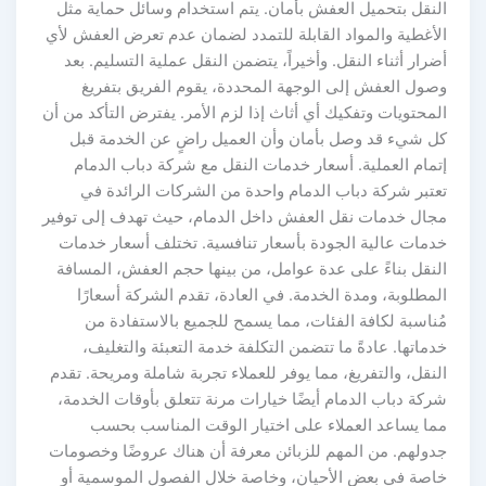
النقل بتحميل العفش بأمان. يتم استخدام وسائل حماية مثل
الأغطية والمواد القابلة للتمدد لضمان عدم تعرض العفش لأي
أضرار أثناء النقل. وأخيراً، يتضمن النقل عملية التسليم. بعد
وصول العفش إلى الوجهة المحددة، يقوم الفريق بتفريغ
المحتويات وتفكيك أي أثاث إذا لزم الأمر. يفترض التأكد من أن
كل شيء قد وصل بأمان وأن العميل راضٍ عن الخدمة قبل
إتمام العملية. أسعار خدمات النقل مع شركة دباب الدمام
تعتبر شركة دباب الدمام واحدة من الشركات الرائدة في
مجال خدمات نقل العفش داخل الدمام، حيث تهدف إلى توفير
خدمات عالية الجودة بأسعار تنافسية. تختلف أسعار خدمات
النقل بناءً على عدة عوامل، من بينها حجم العفش، المسافة
المطلوبة، ومدة الخدمة. في العادة، تقدم الشركة أسعارًا
مُناسبة لكافة الفئات، مما يسمح للجميع بالاستفادة من
خدماتها. عادةً ما تتضمن التكلفة خدمة التعبئة والتغليف،
النقل، والتفريغ، مما يوفر للعملاء تجربة شاملة ومريحة. تقدم
شركة دباب الدمام أيضًا خيارات مرنة تتعلق بأوقات الخدمة،
مما يساعد العملاء على اختيار الوقت المناسب بحسب
جدولهم. من المهم للزبائن معرفة أن هناك عروضًا وخصومات
خاصة في بعض الأحيان، وخاصة خلال الفصول الموسمية أو