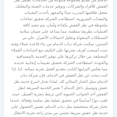
الدمام في تقديم مجموعة متنوعة من الخدمات، تشمل نقل
العفش للأفراد والشركات، وتوفير خدمات التعبئة والتفكيك.
بفضل طاقمها المدرب جيدًا والمجهز بأحدث التقنيات
والمعدات الضرورية، استطاعت الشركة تحقيق نجاحات
ملحوظة في نقل العفش بكفاءة وأمان. يتم تنفيذ كافة
العمليات بطريقة منظمة، مما يساعد على ضمان سلامة
الممتلكات المنقولة وتقليل احتمالات الأضرار. على مر
السنين، تمكنت شركة دباب الدمام من بناء قاعدة عملاء وفية،
حيث أصبحت تُعرف بقدرتها على التكيف مع احتياجات العملاء
المختلفة. من خلال تركيزها على توفير الخدمة بالمصداقية
والجودة، استطاعت الشركة تحصيل تقييمات إيجابية عديدة،
مما يعكس التزامها الثابت بتقديم أفضل تجربة ممكنة. لذا، إذا
كنت تبحث عن نقل العفش في الدمام، فإن شركة دباب
الدمام تمثل الخيار المثالي لك. لماذا تختار اسرع خدمة نقل
عفش وتوصيل داخل الدمام ؟ تعتبر الخدمة السريعة لنقل
العفش أحد الجوانب الحيوية التي ترتبط بتجربة العميل، حيث
تلعب دورًا أساسيًا في تحقيق عملية نقل سلسة وفعالة. عندما
تختار شركة متخصصة مثل دباب الدمام، تضمن الحصول على
خدمة نقل عفش سريعة تحسن من مدى راحة تجربة الانتقال