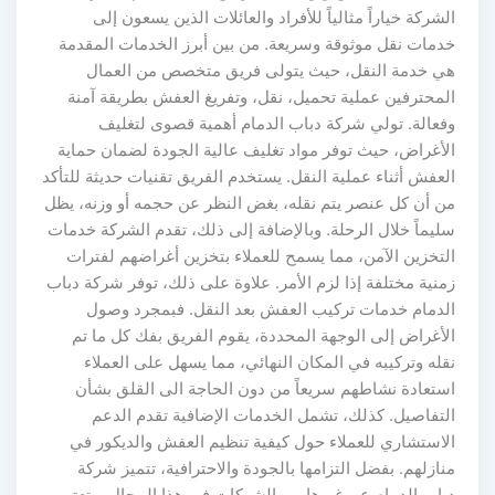
الشركة خياراً مثالياً للأفراد والعائلات الذين يسعون إلى
خدمات نقل موثوقة وسريعة. من بين أبرز الخدمات المقدمة
هي خدمة النقل، حيث يتولى فريق متخصص من العمال
المحترفين عملية تحميل، نقل، وتفريغ العفش بطريقة آمنة
وفعالة. تولي شركة دباب الدمام أهمية قصوى لتغليف
الأغراض، حيث توفر مواد تغليف عالية الجودة لضمان حماية
العفش أثناء عملية النقل. يستخدم الفريق تقنيات حديثة للتأكد
من أن كل عنصر يتم نقله، بغض النظر عن حجمه أو وزنه، يظل
سليماً خلال الرحلة. وبالإضافة إلى ذلك، تقدم الشركة خدمات
التخزين الآمن، مما يسمح للعملاء بتخزين أغراضهم لفترات
زمنية مختلفة إذا لزم الأمر. علاوة على ذلك، توفر شركة دباب
الدمام خدمات تركيب العفش بعد النقل. فبمجرد وصول
الأغراض إلى الوجهة المحددة، يقوم الفريق بفك كل ما تم
نقله وتركيبه في المكان النهائي، مما يسهل على العملاء
استعادة نشاطهم سريعاً من دون الحاجة الى القلق بشأن
التفاصيل. كذلك، تشمل الخدمات الإضافية تقدم الدعم
الاستشاري للعملاء حول كيفية تنظيم العفش والديكور في
منازلهم. بفضل التزامها بالجودة والاحترافية، تتميز شركة