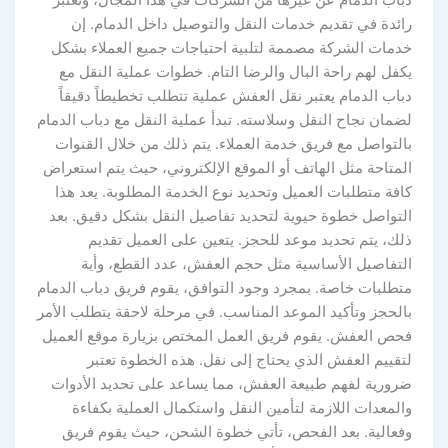
دباب الدمام عن غيرها من الشركات في هذا المجال، وتعتبر
رائدة في تقديم خدمات النقل والتوصيل داخل الدمام. إن
خدمات الشركة مصممة لتلبية احتياجات جميع العملاء بشكل
يكفل لهم راحة البال والرضا التام. خطوات عملية النقل مع
دباب الدمام يعتبر نقل العفش عملية تتطلب تخطيطاً دقيقاً
لضمان نجاح النقل وسلاسته. تبدأ عملية النقل مع دباب الدمام
بالتواصل مع فريق خدمة العملاء. يتم ذلك من خلال القنوات
المتاحة مثل الهاتف أو الموقع الإلكتروني، حيث يتم استعراض
كافة متطلبات العميل وتحديد نوع الخدمة المطلوبة. يعد هذا
التواصل خطوة حيوية لتحديد تفاصيل النقل بشكل دقيق. بعد
ذلك، يتم تحديد موعد للحجز. يتعين على العميل تقديم
التفاصيل الأساسية مثل حجم العفش، عدد القطع، وأية
متطلبات خاصة. بمجرد وجود التوافق، يقوم فريق دباب الدمام
بالحجز وتأكيد الموعد المناسب. في مرحلة لاحقة يتطلب الأمر
فحص العفش. يقوم فريق العمل المختص بزيارة موقع العميل
لتقييم العفش الذي يحتاج إلى نقل. هذه الخطوة تعتبر
ضرورية لفهم طبيعة العفش، مما يساعد على تحديد الأدوات
والمعدات اللازمة لتأمين النقل واستكمال العملية بكفاءة
وفعالية. بعد الفحص، تأتي خطوة الشحن، حيث يقوم فريق