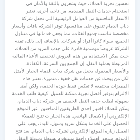
تحسين تجربة العملاء، حيث يشعرون بالثقة والأمان في
استخدام خدمات النقل المقدمة. من ناحية أخرى، تعتبر
الأسعار التنافسية من العوامل الرئيسية التي تجعل شركة
دباب الدمام تتفوق على منافسيها. توفر الشركة باقات وأسعار
مخصصة تناسب جميع الفئات، مما يجعل خدماتها في متناول
الجميع، سواء كانوا أفراد أو شركات. بالإضافة إلى ذلك، تقدم
الشركة عروضاً موسمية قادرة على جذب المزيد من العملاء،
حيث يمكن الاستفادة من هذه العروض لتخفيف الأعباء المالية
المرتبطة بعملية النقل. إن الجمع بين السرعة، الكفاءة،
والأسعار المعقولة يجعل من شركة دباب الدمام الخيار الأمثل
لكل من يبحث عن خدمات نقل خفيف متميزة. تعتبر هذه
المميزات مجتمعة لا تعكس فقط جودة الخدمة، ولكن أيضا
الإلتزام بتوفير أفضل تجربة ممكنة للعميل. كيفية طلب الخدمة
بسهولة لطلب خدمة النقل الخفيف من شركة دباب الدمام،
يمكن للعملاء اختيار إحدى الطريقتين المتاحتين: عبر الموقع
الإلكتروني أو الاتصال الهاتفي. هذه الخيارات تتيح للعملاء
الحصول على الخدمة بشكل سريع وسهل. للبدء، يجب على
العميل زيارة الموقع الإلكتروني لشركة دباب الدمام. بعد فتح
الموقع، سيجد العملاء واجهة مستخدم بسيطة وسهلة التنقل.