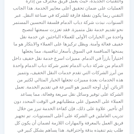
والتقنيات الجديدة، حيث يعمل فريق محترف من إدارة
العمليات على ضمان تحقيق أعلى معايير الخدمة. هذا الجانب
التقني ربما يكون نقطة فارقة للشركة في صناعة النقل. عبر
السنوات، نبذت شركة دباب الدمام فلسفة التحسين المستمر
نحو تقديم خدمة نقل متميزة. فقد تعززت سمعتها لتصبح
واحدة من الخيارات الأولى للعملاء الباحثين عن خدمة نقل
خفيف فعالة وآمنة. ويظل تركيزها على العملاء والابتكار هو ما
يمنحها المنافسة في السوق بأسعار تنافسية، مما يجعلها
اختياراً بارزاً في الدمام. مميزات اسرع خدمة نقل خفيف داخل
الدمام من شركة دباب الدمام تعتبر شركة دباب الدمام واحدة
من أبرز الشركات التي تقدم خدمات النقل الخفيف، وتتميز
هذه الخدمات بعدة مميزات تجعلها الخيار المثالي لكثير من
الزبائن. أول أوجه التميز هو السرعة في تقديم الخدمة. تعمل
الشركة على توفير وسائل نقل سريعة وفعالة، مما يساعد
العملاء على الحصول على متطلباتهم في الوقت المحدد دون
أي تأخير. علاوة على ذلك، فإن كفاءة الخدمة تبرز من خلال
تدريب العاملين في الشركة على أعلى المستويات. تم تجهيز
فريق العمل بالمعرفة والمهارات اللازمة لضمان أن يكون كل
طلب يتم تنفيذه بدقة واحترافية. هذا يساهم بشكل كبير في