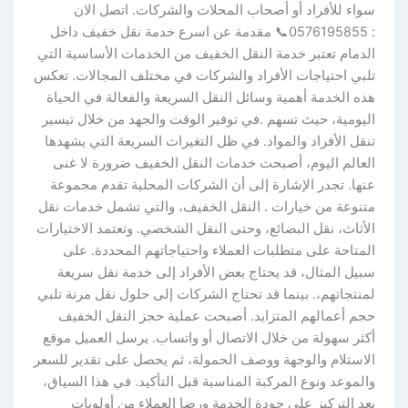
سواء للأفراد أو أصحاب المحلات والشركات. اتصل الان
: 0576195855📞 مقدمة عن اسرع خدمة نقل خفيف داخل
الدمام تعتبر خدمة النقل الخفيف من الخدمات الأساسية التي
تلبي احتياجات الأفراد والشركات في مختلف المجالات. تعكس
هذه الخدمة أهمية وسائل النقل السريعة والفعالة في الحياة
اليومية، حيث تسهم .في توفير الوقت والجهد من خلال تيسير
تنقل الأفراد والمواد. في ظل التغيرات السريعة التي يشهدها
العالم اليوم، أصبحت خدمات النقل الخفيف ضرورة لا غنى
عنها. تجدر الإشارة إلى أن الشركات المحلية تقدم مجموعة
متنوعة من خيارات . النقل الخفيف، والتي تشمل خدمات نقل
الأثاث، نقل البضائع، وحتى النقل الشخصي. وتعتمد الاختيارات
المتاحة على متطلبات العملاء واحتياجاتهم المحددة. على
سبيل المثال، قد يحتاج بعض الأفراد إلى خدمة نقل سريعة
لمنتجاتهم،. بينما قد تحتاج الشركات إلى حلول نقل مرنة تلبي
حجم أعمالهم المتزايد. أصبحت عملية حجز النقل الخفيف
أكثر سهولة من خلال الاتصال أو واتساب. يرسل العميل موقع
الاستلام والوجهة ووصف الحمولة، ثم يحصل على تقدير للسعر
والموعد ونوع المركبة المناسبة قبل التأكيد. في هذا السياق،
يعد التركيز على جودة الخدمة ورضا العملاء من أولويات