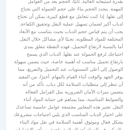
بقدرة استيعابه العالية. ثانيًا، الحجم يعد من العوامل
المهمة. يتحدد الحجم بناءً على حجم الحمولة التي تحتاج
إلى نقلها. إذا كنت تتعامل مع قطع كبيرة، يمكن أن تحتاج
لدباب أكبر لضمان تسهيل عملية النقل وتحقيق الكفاءة.
يجب أن يتم قياس حجم الدباب بحيث يتناسب مع الأبعاد
المختلفة للمواد المطلوبة، تجنبًا لأي مشاكل خلال النقل.
أما بالنسبة لارتفاع التحميل، فهذه النقطة تتعلق بمدى
احتياجك لرفع الحمولة عند نقلها. الدباب الذي يسمح
بارتفاع تحميل مناسب له أهمية خاصة، حيث يضمن سهولة
الوصول إلى أعلى المستويات عند التحميل والتفريغ، مما
يوفر الجهد والوقت أثناء القيام بالمهام. أخيرًا، من المفيد
أن تنظر إلى متطلبات السلامة لكل دباب. تأكد من أنه
يتضمن ميزات الأمان الضرورية مثل الفرامل الفعالة
والضوابط المناسبة، مما يساهم في حماية المواد أثناء
النقل. تعتبر هذه المعايير مجتمعة عوامل حاسمة تساعدك
على اختيار الدباب المناسب الذي يلبي احتياجات مشروعك
بشكل فعال وموثوق. أهمية السلامة في نقل مواد البناء
والديكور في الدمام تُعد السلامة واحدة من أهم الاعتبارات