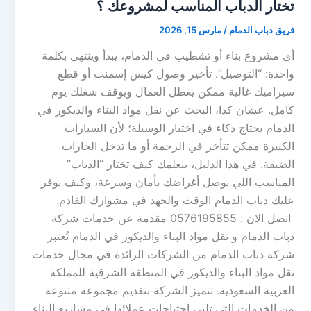
تختار الدباب المناسب لمشروعك ؟
فريق دباب الدمام
/
مارس 15, 2026
أي مشروع بناء أو تشطيب في الدمام، يبدأ وينتهي بكلمة
واحدة: “التوصيل”. تأخير وصول كيس إسمنت أو قطع
سيراميك غالية ممكن يعطل العمال ويوقف شغلك يوم
كامل. عشان كذا، البحث عن نقل مواد البناء والديكور في
الدمام يحتاج ذكاء في اختيار الوسيلة؛ لأن السيارات
الكبيرة ممكن تتأخر في الزحمة أو ما تدخل الحارات
الضيقة. في هذا الدليل، بنعلمك كيف تختار “الدباب”
المناسب اللي يوصل أغراضك بأمان وسرعة، وكيف يوفر
عليك دباب الدمام الوقت والجهد في مشوارك القادم.
اتصل الان : 0576195855 مقدمة عن خدمات شركة
دباب الدمام و نقل مواد البناء والديكور في الدمام تُعتبر
شركة دباب الدمام من الشركات الرائدة في مجال خدمات
نقل مواد البناء والديكور في المنطقة الشرقية للمملكة
العربية السعودية. تتميز الشركة بتقديم مجموعة متنوعة
من الخدمات التي تلبي احتياجات عملائها في مشاريع البناء