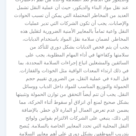
عند نقل مواد البناء والديكور، حيث أن عملية النقل تشمل
العديد من المخاطر المحتملة التي يمكن أن تسبب الحوادث
والإصابات. يجب أن تكون الشركات التي تدير عمليات
النقل واعية تماماً بالمعايير الأمنية الضرورية لتقليل هذه
المخاطر. لضمان سلامة نقل المواد باستخدام الدبابات،
يجب أن يتم فحص الدبابات بشكل دوري للتأكد من
سلامتها وكفاءتها في أداء المهام المطلوبة. يجب على
السائقين والمشغلين اتباع إجراءات السلامة المحددة، بما
في ذلك ارتداء المعدات الواقية مثل الخوذات والقفازات.
قبل البدء في عملية النقل، من الضروري تقييم حجم
الحمولة والتوزيع المناسب للمواد داخل الدباب ووسائل
النقل. يجب أن تتم أيضاً التحقق من توازن الحمولة وتثبيتها
بشكل صحيح لمنع أي انزلاق أو سقوط أثناء الحركة، مما
يضمن عدم تعرض العمال أو المارة لأي خطر. بالإضافة
إلى ذلك، ينبغي على الشركات الالتزام بقوانين ولوائح
النقل المحلية التي تحدد المعايير الخاصة بالسلامة. يُنصح
بتدريب الموظفين بشكل دوري على أهم معايير السلامة