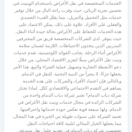
الخدمات المتخصصة في نقل الأغراض باستخدام الوينيت في.
تحسين تجربة الزبائن، حيث وفرت راحة البال من خلال توفير
خدمات مثل التحميل والتنزيل،. مما يقلل العبء الجسدي
والعقلي على الأفراد. علاوة على ذلك، يمكن الاعتماد على
هذه الخدمات للحفاظ على الأغراض بحالة جيدة أثناء النقل،
حيث يتوفر. لدى الشركات المتخصصة فريق من المحترفين
المدربين الذين يتخذون الاحتياطات. اللازمة لضمان سلامة
الأغراض أثناء الرحلة. بجانب الفوائد اللوجستية، تقدم خدمات
ونيت نقل الأغراض سبلًا لتعزيز الاقتصاد المحلي، من خلال
دعم الأنشطة التجارية وتسهيل عملية الشراء والبيع. هذا الأمر
يجعلها جزءًا. لا يتجزأ من البنية التحتية. للنقل في الدمام،
وبالتالي فإن اعتماد الأفراد والشركات على هذه الخدمة
يساهم في التقدم الاجتماعي والاقتصادي ككل. لماذا تختار
شركة دباب الدمام؟ تعتبر شركة دباب الدمام واحدة من
الشركات الرائدة في مجال خدمات ونيت نقل الأغراض في
الدمام، ولها سمعة قوية تعكس جودة خدماتها واحترافيتها.
تعتمد الشركة على سنوات طويلة من الخبرة في هذا المجال،
مما يجعلها الخيار المثالي لتلبية كافة احتياجات النقل.
تخصصت شركة دباب الدمام في تقديم حلول نقل متنوعة،