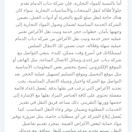
أما بالنسبة للمواد التجارية، فإن شركة دباب الدمام تقدم
حلولاً فعّالة لنقل المنتجات والأساسيات التجارية. سواء كان
هناك حاجة لنقل سلع للبيع بالتجزئة أو أدوات العمل، تضمن
الشركة الخدمة المناسبة لضمان وصول المواد التجارية إلى
وجهتها بأمان. خطوات حجز خدمة ونيت نقل الأغراض تعتبر
عملية حجز خدمة ونيت نقل الأغراض من شركة دباب الدمام
عملية سهلة وفعّالة، حيث تضمن لك الانتقال السلس
لممتلكاتك في أسرع وقت ممكن. للبدء، ينبغي التواصل مع
شركة دباب عبر إحدى وسائل الاتصال المتاحة، مثل الهاتف أو
الموقع الإلكتروني. يُنصح بتحضير بعض المعلومات الأساسية
مثل موقع التحميل وموقع التسليم لتسهيل عملية الحجز. بعد
التواصل مع الشركة واختيار وسيلة الاتصال المناسبة، يجب
تحديد الأغراض التي ترغب في نقلها بدقة. يُفضل إعداد قائمة
مفصلة تحتوي على كافة العناصر المراد نقلها مع الإشارة إلى
حجمها ووزنها التقريبي. ذلك يساعد فريق النقل في تقدير
الخدمات المطلوبة وضمان توفر وعاء النقل المناسب. كما
يُفضل إبلاغ الشركة عن أي متطلبات خاصة، مثل ضرورة توفير
مواد حماية لبعض الأغراض القيمة. بمجرد تقديم تفاصيل
النقل، سيتم تحديد موعد مناسب للنقل يتوافق مع جدولك