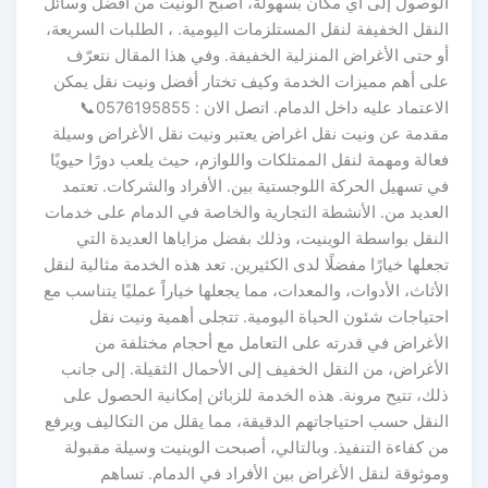
الوصول إلى أي مكان بسهولة، أصبح الونيت من أفضل وسائل
النقل الخفيفة لنقل المستلزمات اليومية. ، الطلبات السريعة،
أو حتى الأغراض المنزلية الخفيفة. وفي هذا المقال نتعرّف
على أهم مميزات الخدمة وكيف تختار أفضل ونيت نقل يمكن
الاعتماد عليه داخل الدمام. اتصل الان : 0576195855📞
مقدمة عن ونيت نقل اغراض يعتبر ونيت نقل الأغراض وسيلة
فعالة ومهمة لنقل الممتلكات واللوازم، حيث يلعب دورًا حيويًا
في تسهيل الحركة اللوجستية بين. الأفراد والشركات. تعتمد
العديد من. الأنشطة التجارية والخاصة في الدمام على خدمات
النقل بواسطة الوينيت، وذلك بفضل مزاياها العديدة التي
تجعلها خيارًا مفضلًا لدى الكثيرين. تعد هذه الخدمة مثالية لنقل
الأثاث، الأدوات، والمعدات، مما يجعلها خياراً عمليًا يتناسب مع
احتياجات شئون الحياة اليومية. تتجلى أهمية ونيت نقل
الأغراض في قدرته على التعامل مع أحجام مختلفة من
الأغراض، من النقل الخفيف إلى الأحمال الثقيلة. إلى جانب
ذلك، تتيح مرونة. هذه الخدمة للزبائن إمكانية الحصول على
النقل حسب احتياجاتهم الدقيقة، مما يقلل من التكاليف ويرفع
من كفاءة التنفيذ. وبالتالي، أصبحت الوينيت وسيلة مقبولة
وموثوقة لنقل الأغراض بين الأفراد في الدمام. تساهم