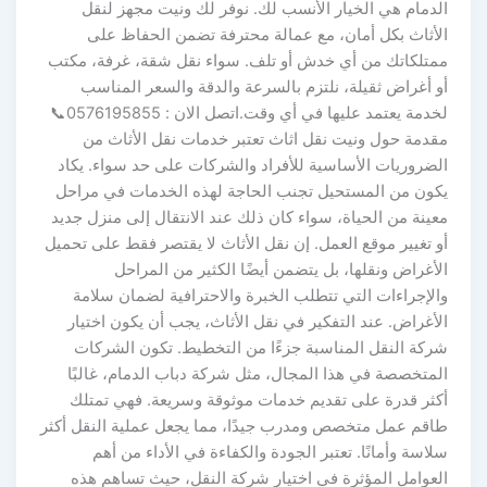
الدمام هي الخيار الأنسب لك. نوفر لك ونيت مجهز لنقل
الأثاث بكل أمان، مع عمالة محترفة تضمن الحفاظ على
ممتلكاتك من أي خدش أو تلف. سواء نقل شقة، غرفة، مكتب
أو أغراض ثقيلة، نلتزم بالسرعة والدقة والسعر المناسب
لخدمة يعتمد عليها في أي وقت.اتصل الان : 0576195855📞
مقدمة حول ونيت نقل اثاث تعتبر خدمات نقل الأثاث من
الضروريات الأساسية للأفراد والشركات على حد سواء. يكاد
يكون من المستحيل تجنب الحاجة لهذه الخدمات في مراحل
معينة من الحياة، سواء كان ذلك عند الانتقال إلى منزل جديد
أو تغيير موقع العمل. إن نقل الأثاث لا يقتصر فقط على تحميل
الأغراض ونقلها، بل يتضمن أيضًا الكثير من المراحل
والإجراءات التي تتطلب الخبرة والاحترافية لضمان سلامة
الأغراض. عند التفكير في نقل الأثاث، يجب أن يكون اختيار
شركة النقل المناسبة جزءًا من التخطيط. تكون الشركات
المتخصصة في هذا المجال، مثل شركة دباب الدمام، غالبًا
أكثر قدرة على تقديم خدمات موثوقة وسريعة. فهي تمتلك
طاقم عمل متخصص ومدرب جيدًا، مما يجعل عملية النقل أكثر
سلاسة وأمانًا. تعتبر الجودة والكفاءة في الأداء من أهم
العوامل المؤثرة في اختيار شركة النقل، حيث تساهم هذه