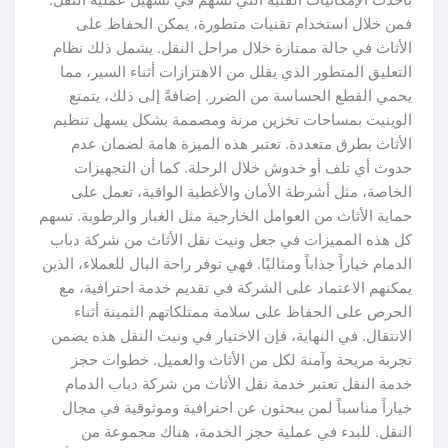
بأحدث الإمكانيات الفنية التي تسهم في تسهيل عملية النقل.
فمن خلال استخدام تقنيات متطورة، يمكن الحفاظ على
الأثاث في حالة ممتازة خلال مراحل النقل. يشمل ذلك نظام
التعليق المتطور الذي يقلل من الاهتزازات أثناء السير، مما
يحمي القطع الحساسة من الضرر. إضافةً إلى ذلك، يتمتع
الوينيت بمساحات تخزين مرنة ومصممة بشكل يسهل تنظيم
الأثاث بطرق متعددة. تعتبر هذه الميزة هامة لضمان عدم
حدوث أي تلف أو خدوش خلال الرحلة. كما أن التجهيزات
الخاصة، مثل أشرطة الأمان والأغطية الواقية، تعمل على
حماية الأثاث من العوامل الخارجية مثل الغبار والرطوبة. تسهم
كل هذه المميزات في جعل ونيت نقل الأثاث من شركة دباب
الدمام خياراً جذاباً ومثاليًا. فهي توفر راحة البال للعملاء، الذين
يمكنهم الاعتماد على الشركة في تقديم خدمة احترافية، مع
الحرص على الحفاظ على سلامة ممتلكاتهم الثمينة أثناء
الانتقال. في النهاية، فإن الاختيار في ونيت النقل هذه يضمن
تجربة مريحة وآمنة لكل من الأثاث والعميل. خطوات حجز
خدمة النقل تعتبر خدمة نقل الأثاث من شركة دباب الدمام
خياراً مناسباً لمن يبحثون عن احترافية وموثوقية في مجال
النقل. للبدء في عملية حجز الخدمة، هناك مجموعة من