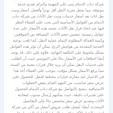
شركة دباب الدمام يبنى على المهنية والتزام تقديم خدمة
موثوقة، مما يجعل تجربة النقل أقل توتراً وأفضل. أسعار ونيت
نقل اثاث تعد أسعار خدمات ونيت نقل الأثاث من شركة دباب
الدمام من العوامل الأساسية التي يجب على العملاء النظر
فيها عند اتخاذ قرار نقل الأثاث. تعتمد هذه الأسعار على عدة
عوامل رئيسية، تتضمن حجم الأثاث، المسافة بين الموقعين،
وكمية العمالة المطلوبة لإتمام عملية النقل. كما تلعب نوعية
الخدمة المقدمة من هوامش الربح. يمكن أن تؤثر هذه العوامل
بشكل ملحوظ على التكلفة النهائية. علاوة على ذلك، قد يوجد
أيضًا اختلافات في الأسعار بناءً على الموسم، حيث أن الطلب
على خدمات النقل يمكن أن يزيد خلال فترات معينة من السنة،
مما يرفع الأسعار بشكل مؤقت. يتوجب على العملاء أخذ هذا
في الاعتبار عند مقارنة خيارات مختلفة للنقل. للحصول على
عرض سعر مناسب، من المهم القيام ببعض الخطوات
الاستباقية. ينصح بالتواصل مع شركة دباب الدمام للحصول
على تقديرات دقيقة، حيث يمكنهم إرسال مندوب لمعاينة
الأثاث وتقديم عرض سعر مخصص بناءً على التفاصيل
المحددة. أيضًا، يُفضل طلب عروض أسعار من أكثر من شركة