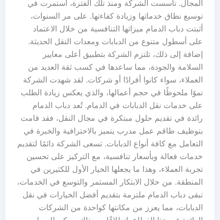
المجال. تأسست الشركة ومنذ تلك الفترة، استمرت في
توسيع نطاق خدماتها وزيادة كفاءتها. على مر السنوات،
أثبتت دباب الدمام ميزاتها التنافسية من خلال الاعتماد
على أسطول متنوع من الدبابات ومعدات النقل الحديثة.
إضافة إلى ذلك، تلتزم الشركة بتطبيق أعلى معايير
السلامة والجودة، مما ساعدها في كسب ثقة العديد من
العملاء، سواء كانوا أفرادًا أو شركات. لقد شهدت الشركة
نموًا ملحوظًا في حجم أعمالها، والذي يعكس زيادة الطلب
على خدمات نقل الدبابات في الدمام. تُعد دباب الدمام
رائدة في تقديم حلول مبتكرة في مجال النقل، فقد قامت
بتوظيف طاقم عمل مدرب يتميز بالاحترافية والخبرة في
التعامل مع كافة أنواع الدبابات. تسعى الشركة دائمًا لتقديم
خدمات فعالة وبأسعار تنافسية، مع التركيز على تحسين
تجربة العملاء، وهذا ما يجعلها الخيار الأول للكثيرين في
المنطقة. من خلال الابتكار المستمر والتوسع في الخدمات،
تبقى دباب الدمام ملتزمة بتقديم أفضل الخيارات في نقل
الدبابات، مما يعزز من مكانتها كواحدة من الشركات
الرائدة في هذا القطاع. انطلاقًا من ذلك، يمكن للعميل