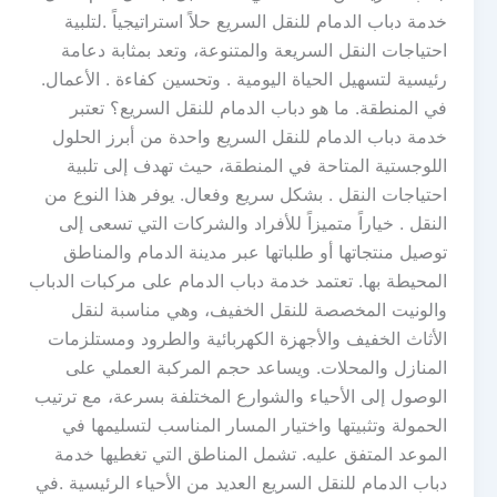
خدمة دباب الدمام للنقل السريع حلاً استراتيجياً .لتلبية
احتياجات النقل السريعة والمتنوعة، وتعد بمثابة دعامة
رئيسية لتسهيل الحياة اليومية . وتحسين كفاءة . الأعمال.
في المنطقة. ما هو دباب الدمام للنقل السريع؟ تعتبر
خدمة دباب الدمام للنقل السريع واحدة من أبرز الحلول
اللوجستية المتاحة في المنطقة، حيث تهدف إلى تلبية
احتياجات النقل . بشكل سريع وفعال. يوفر هذا النوع من
النقل . خياراً متميزاً للأفراد والشركات التي تسعى إلى
توصيل منتجاتها أو طلباتها عبر مدينة الدمام والمناطق
المحيطة بها. تعتمد خدمة دباب الدمام على مركبات الدباب
والونيت المخصصة للنقل الخفيف، وهي مناسبة لنقل
الأثاث الخفيف والأجهزة الكهربائية والطرود ومستلزمات
المنازل والمحلات. ويساعد حجم المركبة العملي على
الوصول إلى الأحياء والشوارع المختلفة بسرعة، مع ترتيب
الحمولة وتثبيتها واختيار المسار المناسب لتسليمها في
الموعد المتفق عليه. تشمل المناطق التي تغطيها خدمة
دباب الدمام للنقل السريع العديد من الأحياء الرئيسية .في