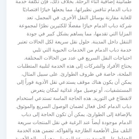
طمأنينة إضافية أثناء الرحلة. بخلاف ذلك، فإن تكلفة خدمة
دباب الدمام تنافس نظيراتها، مما يجعلها خيارًا اقتصاديًا
للغاية مقارنة بوسائل النقل الأخرى. في المجمل، تعد
شركة دباب الدمام خيارًا مفضلًا للكثيرين نظرًا لمجموعة
المزايا التي تقدمها، مما يساهم بشكل كبير في جودة
التنقل داخل المدينة. حلول نقل سريعة لكل الحالات تعتبر
خدمة دباب الدمام من الخدمات الحيوية التي تلبي
احتياجات النقل السريع في عدد من الحالات المختلفة.
يحتاج الأفراد والشركات إلى هذه الخدمة لتلبية المتطلبات
الملحة، خاصة في ظروف الطوارئ. على سبيل المثال،
يمكن أن يكون هناك موقف يستدعي نقل الأدوية فوراً إلى
المستشفيات، أو توصيل مواد غذائية لمكان يتعرض
لانقطاع في التوريد. هذه الحاجة الماسة تستدعي استخدام
دباب الدمام كحل فعال لضمان الوصول السريع والموثوق.
بالإضافة إلى الطوارئ، يمكن أن تكون الحاجة إلى دباب
الدمام موجودة أيضاً عند الرغبة في نقل المنتجات سريعة
التلف مثل الأطعمة الطازجة والفواكه. تضمن هذه الخدمة
الحفاظ على الجودة وسرعة الوصول، وهو أمر بالغ الأهمية