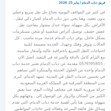
فريق دباب الدمام
/
يناير 25, 2026
في كثير من المواقف اليومية نحتاج حل نقل سريع وعملي
بدون تعقيد، وهنا يجي. دور دباب الدمام كخيار ذكي لنقل .
الأغراض. بكل سهولة. سواء عندك مشوار مفاجئ، نقل
عفش خفيف، توصيل أغراض شخصية أو شحن مستلزمات
بشكل عاجل، يوفر دباب الدمام خدمة. مرنة تناسب . كل
الحالات وتوفر وقتك وجهدك. الخدمة مصممة لتلبية
احتياجات النقل السريع باحترافية عالية وأسعار مناسبة،
مع التزام كامل بالدقة والسرعة في التنفيذ. اتصل الان
: 0576195855 مقدمة عن دباب الدمام تعتبر خدمة دباب
الدمام واحدة من الحلول الحديثة والمبتكرة التي تساهم
في تحسين خدمات النقل في المدينة. تشهد الدمام، كبرى
مدن المنطقة الشرقية في المملكة العربية السعودية،
حركة مرورية كثيفة في مختلف أوقات اليوم، مما يعيق
الكثير من السكان والزوار عن الوصول إلى . وجهاتهم بكل
سهولة ويسر. هنا تأتي أهمية خدمة دباب الدمام، التي تقدم
وسائل نقل فائقة السرعة وفعالة تلبي حاجات المواطنين