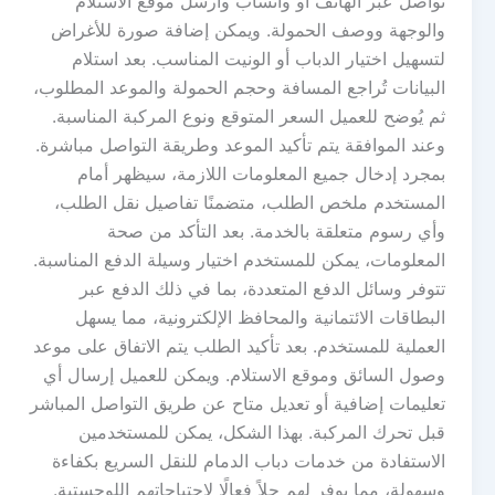
تواصل عبر الهاتف أو واتساب وأرسل موقع الاستلام
والوجهة ووصف الحمولة. ويمكن إضافة صورة للأغراض
لتسهيل اختيار الدباب أو الونيت المناسب. بعد استلام
البيانات تُراجع المسافة وحجم الحمولة والموعد المطلوب،
ثم يُوضح للعميل السعر المتوقع ونوع المركبة المناسبة.
وعند الموافقة يتم تأكيد الموعد وطريقة التواصل مباشرة.
بمجرد إدخال جميع المعلومات اللازمة، سيظهر أمام
المستخدم ملخص الطلب، متضمنًا تفاصيل نقل الطلب،
وأي رسوم متعلقة بالخدمة. بعد التأكد من صحة
المعلومات، يمكن للمستخدم اختيار وسيلة الدفع المناسبة.
تتوفر وسائل الدفع المتعددة، بما في ذلك الدفع عبر
البطاقات الائتمانية والمحافظ الإلكترونية، مما يسهل
العملية للمستخدم. بعد تأكيد الطلب يتم الاتفاق على موعد
وصول السائق وموقع الاستلام. ويمكن للعميل إرسال أي
تعليمات إضافية أو تعديل متاح عن طريق التواصل المباشر
قبل تحرك المركبة. بهذا الشكل، يمكن للمستخدمين
الاستفادة من خدمات دباب الدمام للنقل السريع بكفاءة
وسهولة، مما يوفر لهم حلاً فعالًا لاحتياجاتهم اللوجستية.