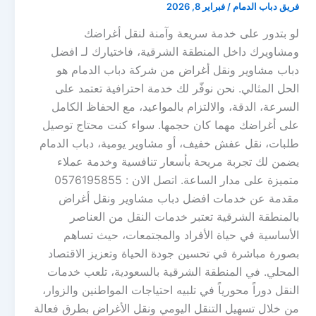
فريق دباب الدمام
/
فبراير 8, 2026
لو بتدور على خدمة سريعة وآمنة لنقل أغراضك
ومشاويرك داخل المنطقة الشرقية، فاختيارك لـ افضل
دباب مشاوير ونقل أغراض من شركة دباب الدمام هو
الحل المثالي. نحن نوفّر لك خدمة احترافية تعتمد على
السرعة، الدقة، والالتزام بالمواعيد، مع الحفاظ الكامل
على أغراضك مهما كان حجمها. سواء كنت محتاج توصيل
طلبات، نقل عفش خفيف، أو مشاوير يومية، دباب الدمام
يضمن لك تجربة مريحة بأسعار تنافسية وخدمة عملاء
متميزة على مدار الساعة. اتصل الان : 0576195855
مقدمة عن خدمات افضل دباب مشاوير ونقل أغراض
بالمنطقة الشرقية تعتبر خدمات النقل من العناصر
الأساسية في حياة الأفراد والمجتمعات، حيث تساهم
بصورة مباشرة في تحسين جودة الحياة وتعزيز الاقتصاد
المحلي. في المنطقة الشرقية بالسعودية، تلعب خدمات
النقل دوراً محورياً في تلبيه احتياجات المواطنين والزوار،
من خلال تسهيل التنقل اليومي ونقل الأغراض بطرق فعالة