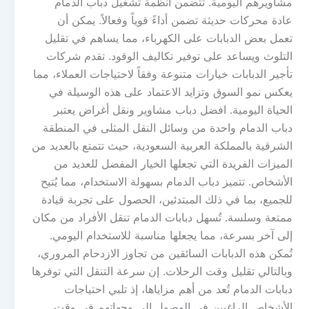
مشاويرهم اليومية. تتضمن أنظمة تشغيل دباب الدمام
عادة محركات حديثة تضمن أداءً قوياً وفعالاً. يمكن أن
تعمل بعض الدبابات على الكهرباء، مما يساهم في تقليل
التلوث ويساعد على توفير تكاليف الوقود. تقدم شركات
تأجير الدبابات خيارات متنوعة وفقاً لاحتياجات العملاء، مما
يعكس نمو السوق وتزايد الاعتماد على هذه الوسيلة في
الحياة اليومية. افضل دباب مشاوير ونقل أغراض يعتبر
دباب الدمام واحدة من وسائل النقل المثلى في المنطقة
الشرقية بالمملكة العربية السعودية، حيث تتمتع بالعديد من
الميزات الفريدة التي تجعلها الخيار المفضل للعديد من
الأشخاص. تتميز دباب الدمام بسهولة الاستخدام، مما يُتيح
للجميع، بما في ذلك المبتدئين، الحصول على تجربة قيادة
ممتعة وسلسة. تُسهل دبابات الدمام تنقل الأفراد من مكان
إلى آخر بسرعة، مما يجعلها مناسبة للاستخدام اليومي.
تُمكن هذه الدبابات السائقين من تجاوز الازدحام المروري،
وبالتالي تقليل وقت الرحلات. إن سرعة التنقل التي توفرها
دبابات الدمام تُعد من أهم مزاياها، إذ تلبي احتياجات
الأشخاص الراغبين في الوصول إلى وجهاتهم في وقت