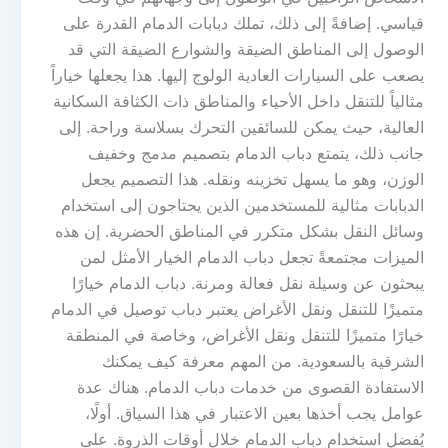
قياسي. إضافةً إلى ذلك، تملك دبابات الدمام القدرة على
الوصول إلى المناطق الضيقة والشوارع الضيقة التي قد
يصعب على السيارات العادية الولوج إليها. هذا يجعلها خياراً
مثالياً للتنقل داخل الأحياء والمناطق ذات الكثافة السكانية
العالية، حيث يمكن للسائقين التحرك بسلاسة وراحة. إلى
جانب ذلك، يتمتع دباب الدمام بتصميم مدمج وخفيف
الوزن، وهو ما يسهل تخزينه ونقله. هذا التصميم يجعل
الدبابات مثالية للمستخدمين الذين يحتاجون إلى استخدام
وسائل النقل بشكل متكرر في المناطق الحضرية. إن هذه
الميزات مجتمعةً تجعل دباب الدمام الخيار الأمثل لمن
يبحثون عن وسيلة نقل فعالة ومرنة. دباب الدمام خيارًا
متميزًا للتنقل ونقل الأغراض يعتبر دباب توصيل في الدمام
خيارًا متميزًا للتنقل ونقل الأغراض، وخاصة في المنطقة
الشرقية بالسعودية. من المهم معرفة كيف يمكنك
الاستفادة القصوى من خدمات دباب الدمام. هناك عدة
عوامل يجب أخذها بعين الاعتبار في هذا السياق. أولًا،
يُفضل استخدام دباب الدمام خلال أوقات الذروة. على