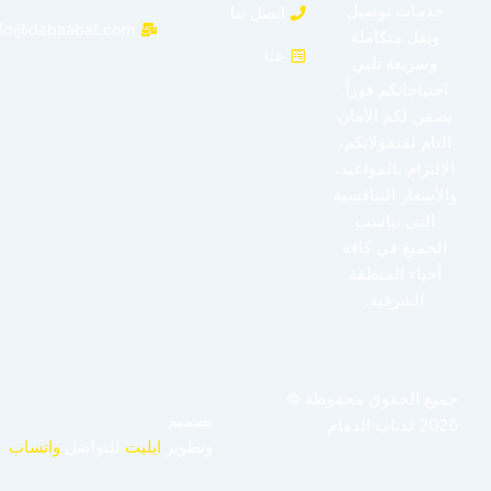
خدمات توصيل
اتصل بنا
info@dabaabat.com
ونقل متكاملة
عنا
وسريعة تلبي
احتياجاتكم فوراً.
نضمن لكم الأمان
التام لمنقولاتكم،
الالتزام بالمواعيد،
والأسعار التنافسية
التي تناسب
الجميع في كافة
أحياء المنطقة
الشرقية.
جميع الحقوق محفوظة ©
تصميم
2026 لدباب الدمام
وتطوير
ايليت
للتواصل
واتساب