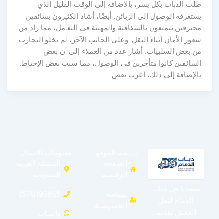
طلب الدباب بكل يسر، بالإضافة إلى الوقت القليل الذي
يستغرقه الوصول إلى الزبائن. أيضًا، أشاد الكثيرون بسائقين
محترفين يتمتعون بالشفافية والمهنية في التعامل، مما زاد من
شعور الأمان أثناء النقل. وعلى الجانب الآخر، لم تخلو التجارب
من بعض السلبيات. أشار عدد من العملاء إلى أن بعض
السائقين كانوا متأخرين في الوصول، مما سبب بعض الإحباط.
بالإضافة إلى ذلك، أعرب بعض
خريطة الموقع
معلومات الاتصال
الصفحة
المملكة العربية
الرئيسية
السعودية
يسعدنا في دباب
سياسة
0576195855
الدمام لنقل
الخصوصية
العفش تقديم
واتساب