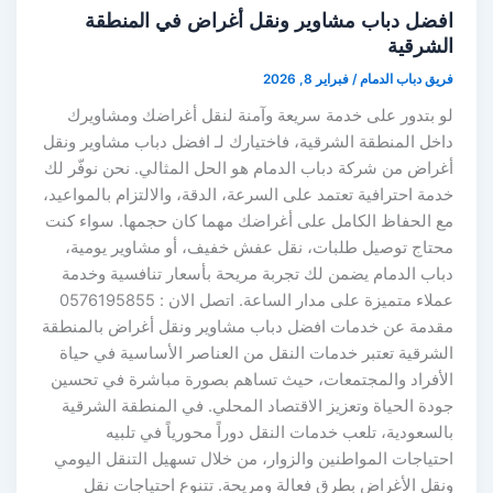
افضل دباب مشاوير ونقل أغراض في المنطقة
الشرقية
فريق دباب الدمام
/
فبراير 8, 2026
لو بتدور على خدمة سريعة وآمنة لنقل أغراضك ومشاويرك
داخل المنطقة الشرقية، فاختيارك لـ افضل دباب مشاوير ونقل
أغراض من شركة دباب الدمام هو الحل المثالي. نحن نوفّر لك
خدمة احترافية تعتمد على السرعة، الدقة، والالتزام بالمواعيد،
مع الحفاظ الكامل على أغراضك مهما كان حجمها. سواء كنت
محتاج توصيل طلبات، نقل عفش خفيف، أو مشاوير يومية،
دباب الدمام يضمن لك تجربة مريحة بأسعار تنافسية وخدمة
عملاء متميزة على مدار الساعة. اتصل الان : 0576195855
مقدمة عن خدمات افضل دباب مشاوير ونقل أغراض بالمنطقة
الشرقية تعتبر خدمات النقل من العناصر الأساسية في حياة
الأفراد والمجتمعات، حيث تساهم بصورة مباشرة في تحسين
جودة الحياة وتعزيز الاقتصاد المحلي. في المنطقة الشرقية
بالسعودية، تلعب خدمات النقل دوراً محورياً في تلبيه
احتياجات المواطنين والزوار، من خلال تسهيل التنقل اليومي
ونقل الأغراض بطرق فعالة ومريحة. تتنوع احتياجات نقل