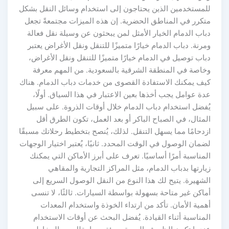
للمستخدمين الذين يحتاجون إلى استخدام وسائل النقل بشكل
متكرر في المناطق الحضرية. إن هذه الميزات مجتمعةً تجعل
دباب الدمام الخيار الأمثل لمن يبحثون عن وسيلة نقل فعالة
ومرنة. دباب الدمام خيارًا متميزًا للتنقل ونقل الأغراض يعتبر
دباب توصيل في الدمام خيارًا متميزًا للتنقل ونقل الأغراض،
وخاصة في المنطقة الشرقية بالسعودية. من المهم معرفة
كيف يمكنك الاستفادة القصوى من خدمات دباب الدمام. هناك
عدة عوامل يجب أخذها بعين الاعتبار في هذا السياق. أولًا،
يُفضل استخدام دباب الدمام خلال أوقات الذروة. على سبيل
المثال، في الصباح الباكر أو بعد العمل، تكون الطرق أقل
ازدحامًا مما يسهل التنقل. لذلك، يُنصح بتخطيط رحلاتك مسبقًا
لضمان الوصول في الوقت المحدد. ثانيًا، يُعتبر اختيار الوجهات
المناسبة أمرًا أساسيًا. تعرف على أبرز الأماكن التي يمكنك
زيارتها بدباب الدمام، مثل المراكز التجارية والمقاهي
الشهيرة. يتيح لك هذا النوع من النقل الوصول السريع إلى
أماكن غير متاحة بسهولة بواسطة السيارات. ثالثًا، لا تنسى
أهمية الأمان. تأكد من ارتداء الخوذة واستخدام المعدات
المناسبة أثناء القيادة. يُفضل البحث عن أوقات الاستخدام