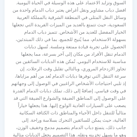
السوق وتزايد الاعتماد على هذه الوسيلة في الحياة اليومية.
افضل دباب مشاوير ونقل أغراض يعتبر دباب الدمام واحدة من
وسائل النقل المثلى في المنطقة الشرقية بالمملكة العربية
السعودية، حيث تتمتع بالعديد من الميزات الفريدة التي تجعلها
الخيار المفضل للعديد من الأشخاص. تتميز دباب الدمام
بسهولة الاستخدام، مما يُتيح للجميع، بما في ذلك المبتدئين،
الحصول على تجربة قيادة ممتعة وسلسة. تُسهل دبابات
الدمام تنقل الأفراد من مكان إلى آخر بسرعة، مما يجعلها
مناسبة للاستخدام اليومي. تُمكن هذه الدبابات السائقين من
تجاوز الازدحام المروري، وبالتالي تقليل وقت الرحلات. إن
سرعة التنقل التي توفرها دبابات الدمام تُعد من أهم مزاياها،
إذ تلبي احتياجات الأشخاص الراغبين في الوصول إلى وجهاتهم
في وقت قياسي. إضافةً إلى ذلك، تملك دبابات الدمام القدرة
على الوصول إلى المناطق الضيقة والشوارع الضيقة التي قد
يصعب على السيارات العادية الولوج إليها. هذا يجعلها خياراً
مثالياً للتنقل داخل الأحياء والمناطق ذات الكثافة السكانية
العالية، حيث يمكن للسائقين التحرك بسلاسة وراحة. إلى
جانب ذلك، يتمتع دباب الدمام بتصميم مدمج وخفيف الوزن،
وهو ما يسهل تخزينه ونقله. هذا التصميم يجعل الدبابات مثالية