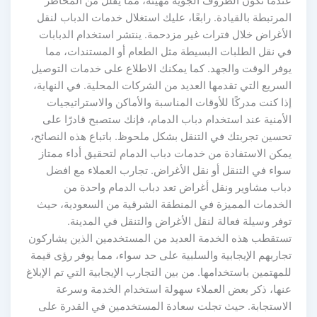
عندما تكون الظروف الجوية مهيئة، مما يقلل من المخاطر
المرتبطة بالقيادة. رابعًا، عليك استغلال خدمات الدباب لنقل
الأغراض خلال فترات غير مزدحمة. ينتشر استخدام الدبابات
في نقل الطلبات البسيطة مثل الطعام أو المستندات، مما
يوفر الوقت والجهد. كما يمكنك الاطلاع على خدمات التوصيل
السريع التي تقدمها العديد من الشركات المحلية. في النهاية،
إذا كنت مدركًا للأوقات المناسبة والأماكن والاستراتيجيات
الأمنية عند استخدام دباب الدمام، فإنك ستصبح قادرًا على
تحسين تجربتك في التنقل بشكل ملحوظ. باتباع هذه النصائح،
يمكن الاستفادة من خدمات دباب الدمام لتحقيق أداء ممتاز
سواء في التنقل أو نقل الأغراض. تجارب العملاء مع افضل
دباب مشاوير ونقل أغراض تعد دباب الدمام واحدة من
الخدمات المميزة في المنطقة الشرقية من السعودية، حيث
توفر وسيلة فعالة لنقل الأغراض والتنقل في المدينة.
تستقطب هذه الخدمة العديد من المستخدمين الذين يشاركون
تجاربهم الإيجابية والسلبية على حد سواء، مما يوفر رؤى قيمة
للمهتمين باستخدامها. من بين التجارب الإيجابية التي تم الإبلاغ
عنها، ذكر بعض العملاء سهولة استخدام الخدمة وسرعة
الاستجابة. حيث تجلت سعادة المستخدمين في القدرة على