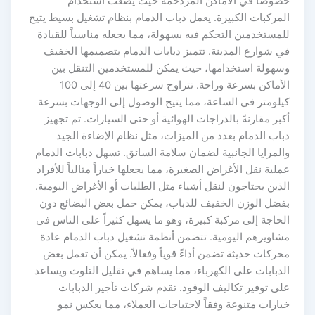
خصوصاً في الأماكن المزدحمة حيث يصعب استخدام
المركبات الكبيرة. يعمل دباب الدمام بنظام تشغيل بسيط يتيح
للمستخدمين التحكم فيه بسهولة، مما يجعله مناسباً للقيادة
في شوارع المدينة. تتميز دبابات الدمام بتصميمها الخفيف
وسهولة استخدامها، حيث يمكن للمستخدمين التنقل بين
الأماكن بسرعة وراحة. تتراوح سرعتها بين 40 إلى 100
كيلومتر في الساعة، مما يتيح الوصول إلى الوجهات بسرعة
أكبر مقارنةً بالدراجات الهوائية أو حتى السيارات. تم تجهيز
دباب الدمام بعدد من الميزات، مثل نظام الإضاءة الجيد
والمرايا الجانبية لضمان سلامة السائق. تسهل دبابات الدمام
عملية نقل الأغراض الصغيرة، مما يجعلها خياراً مثالياً للأفراد
الذين يحتاجون لنقل أشياء مثل الطلبات أو الأغراض اليومية.
بفضل الوزن الخفيف للدباب، يمكن حمل بعض البضائع دون
الحاجة إلى مركبة كبيرة، وهو ما يسهل كثيراً على الناس في
مشاويرهم اليومية. تتضمن أنظمة تشغيل دباب الدمام عادة
محركات حديثة تضمن أداءً قوياً وفعالاً. يمكن أن تعمل بعض
الدبابات على الكهرباء، مما يساهم في تقليل التلوث ويساعد
على توفير تكاليف الوقود. تقدم شركات تأجير الدبابات
خيارات متنوعة وفقاً لاحتياجات العملاء، مما يعكس نمو